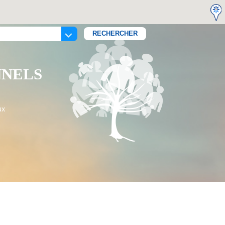
NNELS
ux