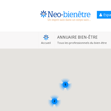
Espa
Accueil
Annuaire Bien-être
ANNUAIRE BIEN-ÊTRE
Accueil
Tous les professionnels du bien-être
Agenda
Services Pro
Services particulier
Blog
5
2