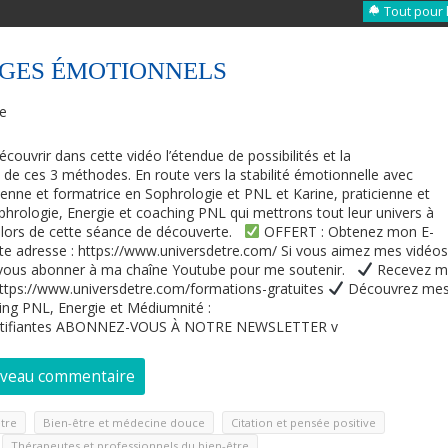
Tout pour 
AGES ÉMOTIONNELS
re
découvrir dans cette vidéo l’étendue de possibilités et la
de ces 3 méthodes. En route vers la stabilité émotionnelle avec
ienne et formatrice en Sophrologie et PNL et Karine, praticienne et
phrologie, Energie et coaching PNL qui mettrons tout leur univers à
n lors de cette séance de découverte.
OFFERT : Obtenez mon E-
te adresse : https://www.universdetre.com/ Si vous aimez mes vidéos
e vous abonner à ma chaîne Youtube pour me soutenir.
Recevez 
 https://www.universdetre.com/formations-gratuites
Découvrez me
ing PNL, Energie et Médiumnité :
certifiantes ABONNEZ-VOUS À NOTRE NEWSLETTER v
uveau commentaire
,
,
,
tre
Bien-être et médecine douce
Citation et pensée positive
,
Thérapeutes et professionnels du bien-être