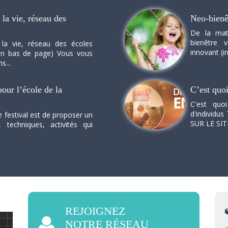
la vie, réseau des
Neo-bienê
De la mat
bienêtre 
 la vie, réseau des écoles
innovant (in
n en bas de page) Vous vous
s...
our l’école de la
C’est quo
C'est quo
d'individus 
e festival est de proposer un
SUR LE SI
, techniques, activités qui
REJOIGNEZ
NOTRE RÉSEAU