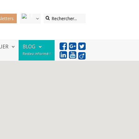
letters
LIER
BLOG
Restez informé !