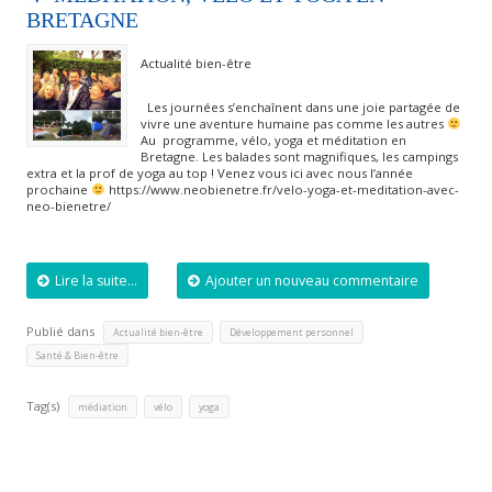
BRETAGNE
Actualité bien-être
Les journées s’enchaînent dans une joie partagée de
vivre une aventure humaine pas comme les autres
Au programme, vélo, yoga et méditation en
Bretagne. Les balades sont magnifiques, les campings
extra et la prof de yoga au top ! Venez vous ici avec nous l’année
prochaine
https://www.neobienetre.fr/velo-yoga-et-meditation-avec-
neo-bienetre/
Lire la suite...
Ajouter un nouveau commentaire
Publié dans
,
,
Actualité bien-être
Développement personnel
Santé & Bien-être
Tag(s)
,
,
médiation
vélo
yoga