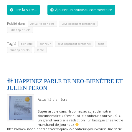
Lire la suite...
Ajouter un nouveau commentaire
Publié dans
,
,
Actualité bien-être
Développement personnel
Films spirituels
Tag(s)
,
,
,
,
bien-être
bonheur
développement personnel
école
,
films spirituels
santé
HAPPINEZ PARLE DE NEO-BIENÊTRE ET
JULIEN PERON
Actualité bien-être
Super article dans Happinez au sujet de notre
documentaire « C’est quoi le bonheur pour vous? »
un grand merci à la rédaction ! En kiosque chez votre
marchand de journaux
https://www.neobienetre.fr/cest-quoi-le-bonheur-pour-vous/ Une série