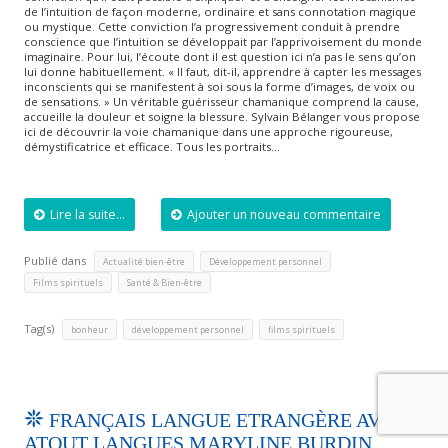
de l’intuition de façon moderne, ordinaire et sans connotation magique
ou mystique. Cette conviction l’a progressivement conduit à prendre
conscience que l’intuition se développait par l’apprivoisement du monde
imaginaire. Pour lui, l’écoute dont il est question ici n’a pas le sens qu’on
lui donne habituellement. « Il faut, dit-il, apprendre à capter les messages
inconscients qui se manifestent à soi sous la forme d’images, de voix ou
de sensations. » Un véritable guérisseur chamanique comprend la cause,
accueille la douleur et soigne la blessure. Sylvain Bélanger vous propose
ici de découvrir la voie chamanique dans une approche rigoureuse,
démystificatrice et efficace. Tous les portraits…
Lire la suite...
Ajouter un nouveau commentaire
Publié dans
,
,
Actualité bien-être
Développement personnel
,
Films spirituels
Santé & Bien-être
Tag(s)
,
,
bonheur
développement personnel
films spirituels
FRANÇAIS LANGUE ETRANGÈRE AVEC
ATOUT LANGUES MARYLINE BURDIN