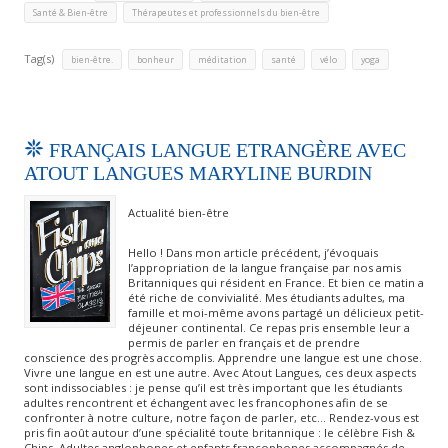
,
Santé & Bien-être
Thérapeutes et professionnels du bien-être
Tag(s)
,
,
,
,
,
bien-être.
bonheur
méditation
santé
vélo
yoga
FRANÇAIS LANGUE ETRANGÈRE AVEC
ATOUT LANGUES MARYLINE BURDIN
Actualité bien-être
Hello ! Dans mon article précédent, j’évoquais
l’appropriation de la langue française par nos amis
Britanniques qui résident en France. Et bien ce matin a
été riche de convivialité. Mes étudiants adultes, ma
famille et moi-même avons partagé un délicieux petit-
déjeuner continental. Ce repas pris ensemble leur a
permis de parler en français et de prendre
conscience des progrès accomplis. Apprendre une langue est une chose.
Vivre une langue en est une autre. Avec Atout Langues, ces deux aspects
sont indissociables : je pense qu’il est très important que les étudiants
adultes rencontrent et échangent avec les francophones afin de se
confronter à notre culture, notre façon de parler, etc… Rendez-vous est
pris fin août autour d’une spécialité toute britannique : le célèbre Fish &
Chips. Adultes anglophones et enfants francophones accompagnés de