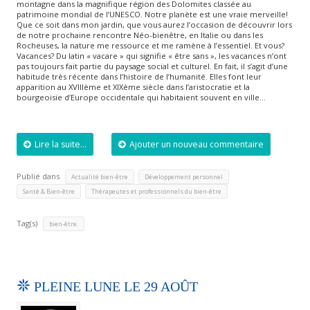
montagne dans la magnifique région des Dolomites classée au
patrimoine mondial de l’UNESCO. Notre planète est une vraie merveille!
Que ce soit dans mon jardin, que vous aurez l’occasion de découvrir lors
de notre prochaine rencontre Néo-bienêtre, en Italie ou dans les
Rocheuses, la nature me ressource et me ramène à l’essentiel. Et vous?
Vacances? Du latin « vacare » qui signifie « être sans », les vacances n’ont
pas toujours fait partie du paysage social et culturel. En fait, il s’agit d’une
habitude très récente dans l’histoire de l’humanité. Elles font leur
apparition au XVIIIème et XIXème siècle dans l’aristocratie et la
bourgeoisie d’Europe occidentale qui habitaient souvent en ville…
Lire la suite...
Ajouter un nouveau commentaire
Publié dans
,
,
Actualité bien-être
Développement personnel
,
Santé & Bien-être
Thérapeutes et professionnels du bien-être
Tag(s)
bien-être.
PLEINE LUNE LE 29 AOÛT