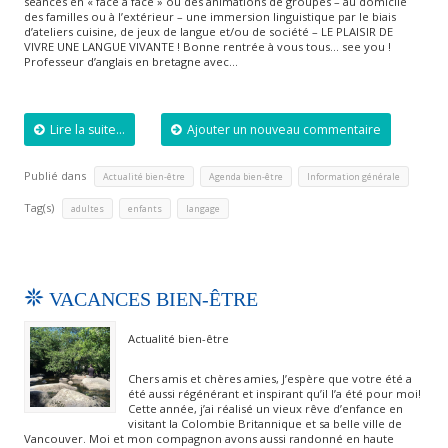
séances en « face à face » ou des animations de groupes – au domicile
des familles ou à l’extérieur – une immersion linguistique par le biais
d’ateliers cuisine, de jeux de langue et/ou de société – LE PLAISIR DE
VIVRE UNE LANGUE VIVANTE ! Bonne rentrée à vous tous… see you !
Professeur d’anglais en bretagne avec…
Lire la suite...
Ajouter un nouveau commentaire
Publié dans
,
,
Actualité bien-être
Agenda bien-être
Information générale
Tag(s)
,
,
adultes
enfants
langage
VACANCES BIEN-ÊTRE
Actualité bien-être
Chers amis et chères amies, J’espère que votre été a
été aussi régénérant et inspirant qu’il l’a été pour moi!
Cette année, j’ai réalisé un vieux rêve d’enfance en
visitant la Colombie Britannique et sa belle ville de
Vancouver. Moi et mon compagnon avons aussi randonné en haute