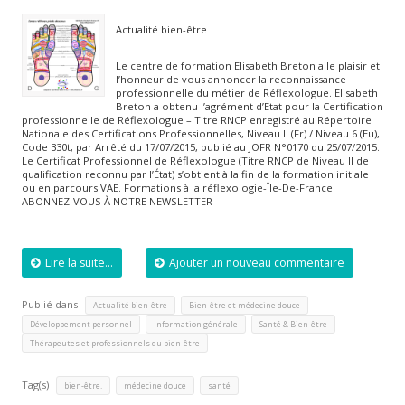
Actualité bien-être
Le centre de formation Elisabeth Breton a le plaisir et
l’honneur de vous annoncer la reconnaissance
professionnelle du métier de Réflexologue. Elisabeth
Breton a obtenu l’agrément d’Etat pour la Certification
professionnelle de Réflexologue – Titre RNCP enregistré au Répertoire
Nationale des Certifications Professionnelles, Niveau II (Fr) / Niveau 6 (Eu),
Code 330t, par Arrêté du 17/07/2015, publié au JOFR N°0170 du 25/07/2015.
Le Certificat Professionnel de Réflexologue (Titre RNCP de Niveau II de
qualification reconnu par l’État) s’obtient à la fin de la formation initiale
ou en parcours VAE. Formations à la réflexologie-Île-De-France
ABONNEZ-VOUS À NOTRE NEWSLETTER
Lire la suite...
Ajouter un nouveau commentaire
Publié dans
,
,
Actualité bien-être
Bien-être et médecine douce
,
,
,
Développement personnel
Information générale
Santé & Bien-être
Thérapeutes et professionnels du bien-être
Tag(s)
,
,
bien-être.
médecine douce
santé