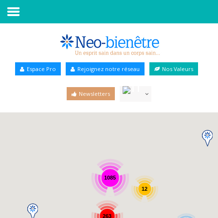
Accueil
Annuaire Bien-être
Espace Pro
Rejoignez notre réseau
Nos Valeurs
Agenda
Newsletters
Services Pro
Services particulier
Blog
1085
12
263