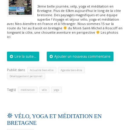
3ème belle journée, vélp, yoga et méditation en
Bretagne. Plus de 63km aujourd’hui le long de la côte
bretonne. Des paysages magnifiques et une équipe
superbe ! Voyage et séjour vélo, yoga et méditation
avec Neo-bienêtre en France et à l’étranger. Nous sommes 15 sur la
route du 1er au 8 août en bretagne
du Mont-Saint-Michel à Roscoff en
longeant la côte, une chouette aventure en perspective
Les photos
ici
Lire la suite...
Ajouter un nouveau commentaire
Publié dans
,
,
Actualité bien-être
Agenda bien-être
Développement personnel
Tag(s)
,
,
méditation
vélo
yoga
VÉLO, YOGA ET MÉDITATION EN
BRETAGNE