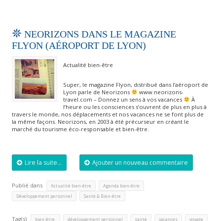
NEORIZONS DANS LE MAGAZINE
FLYON (AÉROPORT DE LYON)
Actualité bien-être
Super, le magazine Flyon, distribué dans l’aéroport de
Lyon parle de Neorizons
www.neorizons-
travel.com – Donnez un sens à vos vacances
À
l’heure ou les consciences s’ouvrent de plus en plus à
travers le monde, nos déplacements et nos vacances ne se font plus de
la même façons. Neorizons, en 2003 à été précurseur en créant le
marché du tourisme éco-responsable et bien-être.
Lire la suite...
Ajouter un nouveau commentaire
Publié dans
,
,
Actualité bien-être
Agenda bien-être
,
Développement personnel
Santé & Bien-être
Tag(s)
,
,
,
,
bien-être.
développement personnel
santé
vacances
voyage