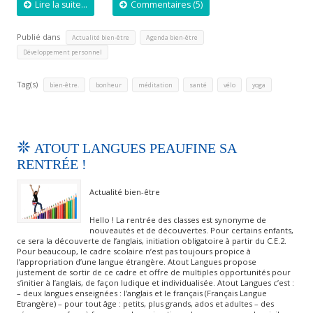
Lire la suite...
Commentaires (5)
Publié dans
,
,
Actualité bien-être
Agenda bien-être
Développement personnel
Tag(s)
,
,
,
,
,
bien-être.
bonheur
méditation
santé
vélo
yoga
ATOUT LANGUES PEAUFINE SA
RENTRÉE !
Actualité bien-être
Hello ! La rentrée des classes est synonyme de
nouveautés et de découvertes. Pour certains enfants,
ce sera la découverte de l’anglais, initiation obligatoire à partir du C.E.2.
Pour beaucoup, le cadre scolaire n’est pas toujours propice à
l’appropriation d’une langue étrangère. Atout Langues propose
justement de sortir de ce cadre et offre de multiples opportunités pour
s’initier à l’anglais, de façon ludique et individualisée. Atout Langues c’est :
– deux langues enseignées : l’anglais et le français (Français Langue
Etrangère) – pour tout âge : petits, plus grands, ados et adultes – des