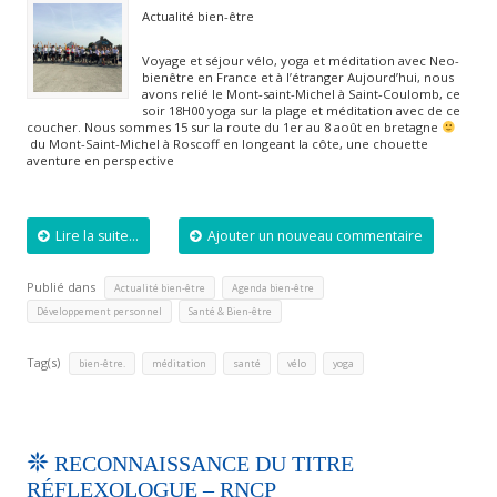
Actualité bien-être
Voyage et séjour vélo, yoga et méditation avec Neo-
bienêtre en France et à l’étranger Aujourd’hui, nous
avons relié le Mont-saint-Michel à Saint-Coulomb, ce
soir 18H00 yoga sur la plage et méditation avec de ce
coucher. Nous sommes 15 sur la route du 1er au 8 août en bretagne
du Mont-Saint-Michel à Roscoff en longeant la côte, une chouette
aventure en perspective
Lire la suite...
Ajouter un nouveau commentaire
Publié dans
,
,
Actualité bien-être
Agenda bien-être
,
Développement personnel
Santé & Bien-être
Tag(s)
,
,
,
,
bien-être.
méditation
santé
vélo
yoga
RECONNAISSANCE DU TITRE
RÉFLEXOLOGUE – RNCP