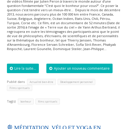
de vidéos filmée par Julien Peron à travers le monde autour d’une
question fondamentale “C’est quoi le bonheur pour vous?”. Ce poser la
question c’est tendre vers un mieux-être… Depuis le mois de décembre
2013, nous avons parcouru plus de 100 000 km entre France, Canada,
Suisse, Belgique, Angleterre, Océan Indien, Etats-Unis, Chili, Pérou,
Turquie, Corse etc. Ce film, est un documentaire de 52 minutes (Date de
sortie 2016) à l’image de « Terre vue du ciel » de Yann Arthus Bertrand, il
regroupera en outre les témoignages des participants ainsi que le point
de vue de philosophes, d’écrivains, de scientifiques et de personnalités
sur la thématique du bonheur, tel que Thierry Janssen, Thomas
d’Ansembourg, Florence Servan-Schreiber, Sofia Stril-Rever, Phakyab
Rinpoché, Laurent Gounelle, Dominique Steiler, Jean-Philippe…
Lire la suite...
Ajouter un nouveau commentaire
Publié dans
,
,
Actualité bien-être
Développement personnel
Films spirituels
Tag(s)
,
bonheur
films spirituels
MÉDITATION, VÉLO ET YOGA EN