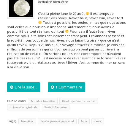
Actualité bien-être
C’est la pleine lune le 29 août
Il est temps de
réaliser vos rêves ! Rêvez haut, rêvez loin, rêvez fort
Tout est possible, les seules limites que nous avons
sont celles que nous nous imposons. Autrement dit, nous avons la
possibilité de tout réaliser, oui tout
Pour cela il faut rêver, rêver
comme nous le faisions naturellement étant petit. Les années passent et
la société nous coupe de nos rêves, nous faisant croire « que ce n’est
qu’un rêve ». Depuis 20 ans que je voyage à travers le monde, je vois des
millions de personnes qui ont compris qu’on peut passer du rêve à la
réalisation de celui-ci. Où serions-nous si nos contemporains n’avaient
pas été des rêveurs? Il est nécessaire de rêver avant de se former ! Rêvez
toute votre vie et réalisez vos rêves ! Rêver c’est comme donner un sens
à sa vie, à son…
Lire la suite...
1 Commentaire
Publié dans
,
,
Actualité bien-être
Développement personnel
,
Information générale
Santé & Bien-être
Tag(s)
,
,
,
bien-être.
développement personnel
lune
santé