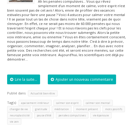
Ah les pensées compulsives… Vous qui rêvez
simplement d’un moment de calme, votre esprit n’est
bien souvent pas de cet avis ! Alors, envie de profiter des vacances
estivales pour faire une pause ? Voici 4 astuces pour calmer votre mental
! Il se passe tout un tas de chose dans notre tête, vraiment pas de quoi
s’ennuyer. En effet, ce ne serait pas moins de 60.000 pensées qui nous
traversent l’esprit chaque jour ! Et si nous n’avons pas les clefs pour les
contrôler, nous pouvons vite nous trouver submergés. Alors la petite
voix intérieure, amie ou ennemie ? Vous en êtes certainement conscient,
nous passons beaucoup de temps dans notre tête. C’est à dire à prévoir,
organiser, commenter, imaginer, analyser, planifier… En duo avec notre
petite voix. Des recherches ont été, et seront encore menées, sur cette
fameuse petite voix intérieure. Aujourd’hui, les scientifiques ont déjà pu
démontrer…
Lire la suite...
Ajouter un nouveau commentaire
Publié dans
Actualité bien-être
Tag(s)
,
,
,
apaisement intérieur
calmer son esprit
calmer son mental
,
,
,
,
,
changer de vie
gratitude
méditation
moment présent
mots positifs
,
,
,
,
neuroplasticité
pause d'été
pensées compulsives
vie épanouie
vie zen