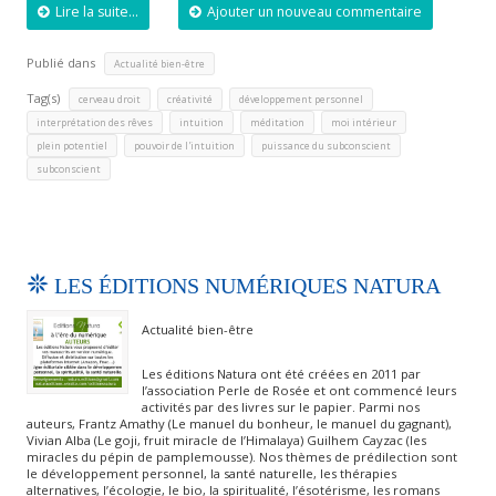
Lire la suite...
Ajouter un nouveau commentaire
Publié dans
Actualité bien-être
Tag(s)
,
,
,
cerveau droit
créativité
développement personnel
,
,
,
,
interprétation des rêves
intuition
méditation
moi intérieur
,
,
,
plein potentiel
pouvoir de l'intuition
puissance du subconscient
subconscient
LES ÉDITIONS NUMÉRIQUES NATURA
Actualité bien-être
Les éditions Natura ont été créées en 2011 par
l’association Perle de Rosée et ont commencé leurs
activités par des livres sur le papier. Parmi nos
auteurs, Frantz Amathy (Le manuel du bonheur, le manuel du gagnant),
Vivian Alba (Le goji, fruit miracle de l’Himalaya) Guilhem Cayzac (les
miracles du pépin de pamplemousse). Nos thèmes de prédilection sont
le développement personnel, la santé naturelle, les thérapies
alternatives, l’écologie, le bio, la spiritualité, l’ésotérisme, les romans