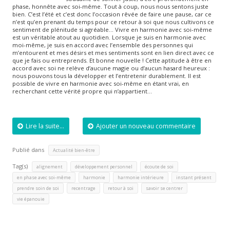
phase, honnête avec soi-même. Tout à coup, nous nous sentons juste
bien. C’est l’été et c’est donc l’occasion rêvée de faire une pause, car ce
n’est qu’en prenant du temps pour ce retour à soi que nous cultivons ce
sentiment de plénitude si agréable… Vivre en harmonie avec soi-même
est un véritable atout au quotidien. Lorsque je suis en harmonie avec
moi-même, je suis en accord avec l’ensemble des personnes qui
m’entourent et mes désirs et mes sentiments sont en lien direct avec ce
que je fais ou entreprends. Et bonne nouvelle ! Cette aptitude à être en
accord avec soi ne relève d’aucune magie ou d’aucun hasard heureux :
nous pouvons tous la développer et l’entretenir durablement. Il est
possible de vivre en harmonie avec soi-même en étant vrai, en
recherchant cette vérité propre qui n’appartient…
Lire la suite...
Ajouter un nouveau commentaire
Publié dans
Actualité bien-être
Tag(s)
,
,
,
alignement
développement personnel
écoute de soi
,
,
,
,
en phase avec soi-même
harmonie
harmonie intérieure
instant présent
,
,
,
,
prendre soin de soi
recentrage
retour à soi
savoir se centrer
vie épanouie