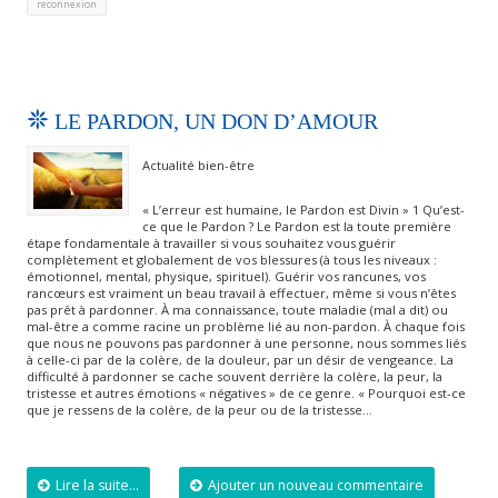
reconnexion
LE PARDON, UN DON D’AMOUR
Actualité bien-être
« L’erreur est humaine, le Pardon est Divin » 1 Qu’est-
ce que le Pardon ? Le Pardon est la toute première
étape fondamentale à travailler si vous souhaitez vous guérir
complètement et globalement de vos blessures (à tous les niveaux :
émotionnel, mental, physique, spirituel). Guérir vos rancunes, vos
rancœurs est vraiment un beau travail à effectuer, même si vous n’êtes
pas prêt à pardonner. À ma connaissance, toute maladie (mal a dit) ou
mal-être a comme racine un problème lié au non-pardon. À chaque fois
que nous ne pouvons pas pardonner à une personne, nous sommes liés
à celle-ci par de la colère, de la douleur, par un désir de vengeance. La
difficulté à pardonner se cache souvent derrière la colère, la peur, la
tristesse et autres émotions « négatives » de ce genre. « Pourquoi est-ce
que je ressens de la colère, de la peur ou de la tristesse…
Lire la suite...
Ajouter un nouveau commentaire