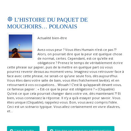
L’HISTOIRE DU PAQUET DE
MOUCHOIRS… POLONAIS
Actualité bien-être
Avez-vous peur ? Vous êtes Humain n’est-ce pas ??
Alors, on pourrait dire que la peur est quelque chose
de normal, certes. Cependant, est-ce qu’elle est
obligatoire ? Prenez le temps de véritablement écrire
cette phrase sur papier, puis de la mettre en quelque part où vous
pourrez revenir dessus au moment venu. Imaginez vous retrouver face à
face avec cette phrase, ne serait-ce qu’une seule fois, dès aujourd’hui.
Vous êtes dans votre salle de bain, vous êtes fraîchement lavé(e), et en
retournant à vos occupations… Wouah ! C’est là qu’apparaît devant vous,
ce fameux papier : « Est-ce que la peur est obligatoire ? » (Cliquable)
Qu’est-ce que cela pourrait changer dans votre vie, dès maintenant ?? Et
bien, vous connaissez la réponse. Il n’y a qu’à essayer pour savoir. Vous
êtes unique (Cliquable), rappelez-vous. Bon, vous avez compris l’idée.
Ceci est un scénario typique. Vous allez certainement en vivre d’autres,
et…
Lire la suite...
Ajouter un nouveau commentaire