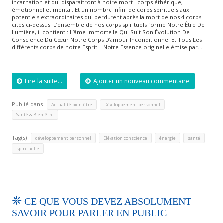
incarnation et qui disparaitront à notre mort : corps éthérique,
émotionnel et mental. Et un nombre infini de corps spirituels aux
potentiels extraordinaires qui perdurent après la mort de nos 4 corps
cités ci-dessus. L’ensemble de nos corps spirituels forme Notre Être De
Lumière, il contient : L’âme Immortelle Qui Suit Son Évolution De
Conscience Du Cœur Notre Corps D’amour Inconditionnel Et Tous Les
différents corps de notre Esprit = Notre Essence originelle émise par…
Lire la suite...
Ajouter un nouveau commentaire
Publié dans
,
,
Actualité bien-être
Développement personnel
Santé & Bien-être
Tag(s)
,
,
,
,
développement personnel
Elévation conscience
énergie
santé
spirituelle
CE QUE VOUS DEVEZ ABSOLUMENT
SAVOIR POUR PARLER EN PUBLIC