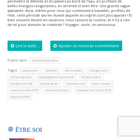
permettre la détente et les plaisirs au bord de l’eau, en profitant de
belles énergies revigorantes, en sérénité et bien être. Une grande vague
apaisante. Ainsi, même pour ceux qui continuent à travailler, profitez de
l’été, cette période sacrée durant laquelle les esprits sont plus apaisés ! Et
bien souvent durant les vacances, nous cassons la routine, et il n’y a rien
de tel pour stimuler la créativité ! Voyager, sortir, en amoureux…
Lire la suite...
Ajouter un nouveau commentaire
Publié dans
Actualité bien-être
Tag(s)
,
,
,
,
apaisement
bonheur
bonne ondes
changements
,
,
,
climat apaisant
développement personnel
éclipse solaire
,
,
,
,
énergies de l'été
estime de soi
influence lune
joies simples
,
,
,
lunaison juillet 2018
moment présent
nouvelle lune juillet 2018
vacances d'été
ÊTRE SOI