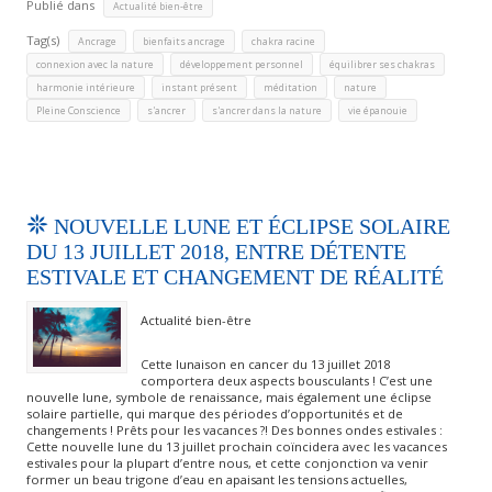
Publié dans
Actualité bien-être
Tag(s)
,
,
,
Ancrage
bienfaits ancrage
chakra racine
,
,
,
connexion avec la nature
développement personnel
équilibrer ses chakras
,
,
,
,
harmonie intérieure
instant présent
méditation
nature
,
,
,
Pleine Conscience
s'ancrer
s'ancrer dans la nature
vie épanouie
NOUVELLE LUNE ET ÉCLIPSE SOLAIRE
DU 13 JUILLET 2018, ENTRE DÉTENTE
ESTIVALE ET CHANGEMENT DE RÉALITÉ
Actualité bien-être
Cette lunaison en cancer du 13 juillet 2018
comportera deux aspects bousculants ! C’est une
nouvelle lune, symbole de renaissance, mais également une éclipse
solaire partielle, qui marque des périodes d’opportunités et de
changements ! Prêts pour les vacances ?! Des bonnes ondes estivales :
Cette nouvelle lune du 13 juillet prochain coïncidera avec les vacances
estivales pour la plupart d’entre nous, et cette conjonction va venir
former un beau trigone d’eau en apaisant les tensions actuelles,