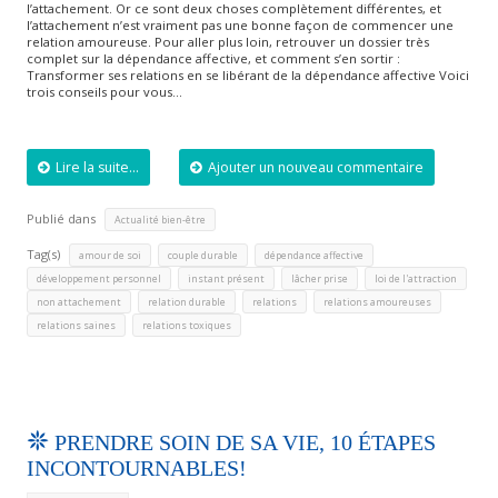
l’attachement. Or ce sont deux choses complètement différentes, et
l’attachement n’est vraiment pas une bonne façon de commencer une
relation amoureuse. Pour aller plus loin, retrouver un dossier très
complet sur la dépendance affective, et comment s’en sortir :
Transformer ses relations en se libérant de la dépendance affective Voici
trois conseils pour vous…
Lire la suite...
Ajouter un nouveau commentaire
Publié dans
Actualité bien-être
Tag(s)
,
,
,
amour de soi
couple durable
dépendance affective
,
,
,
,
développement personnel
instant présent
lâcher prise
loi de l'attraction
,
,
,
,
non attachement
relation durable
relations
relations amoureuses
,
relations saines
relations toxiques
PRENDRE SOIN DE SA VIE, 10 ÉTAPES
INCONTOURNABLES!