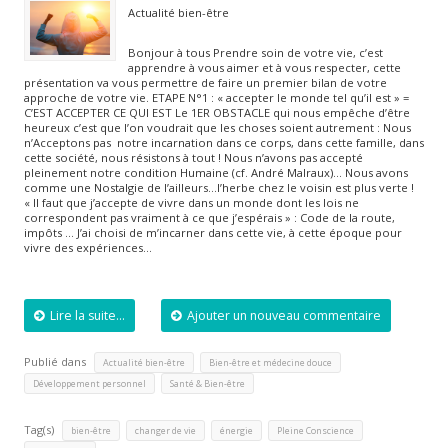
Actualité bien-être
Bonjour à tous Prendre soin de votre vie, c’est
apprendre à vous aimer et à vous respecter, cette
présentation va vous permettre de faire un premier bilan de votre
approche de votre vie. ETAPE N°1 : « accepter le monde tel qu’il est » =
C’EST ACCEPTER CE QUI EST Le 1ER OBSTACLE qui nous empêche d’être
heureux c’est que l’on voudrait que les choses soient autrement : Nous
n’Acceptons pas notre incarnation dans ce corps, dans cette famille, dans
cette société, nous résistons à tout ! Nous n’avons pas accepté
pleinement notre condition Humaine (cf. André Malraux)… Nous avons
comme une Nostalgie de l’ailleurs…l’herbe chez le voisin est plus verte !
« Il faut que j’accepte de vivre dans un monde dont les lois ne
correspondent pas vraiment à ce que j’espérais » : Code de la route,
impôts … J’ai choisi de m’incarner dans cette vie, à cette époque pour
vivre des expériences…
Lire la suite...
Ajouter un nouveau commentaire
Publié dans
,
,
Actualité bien-être
Bien-être et médecine douce
,
Développement personnel
Santé & Bien-être
Tag(s)
,
,
,
,
bien-être
changer de vie
énergie
Pleine Conscience