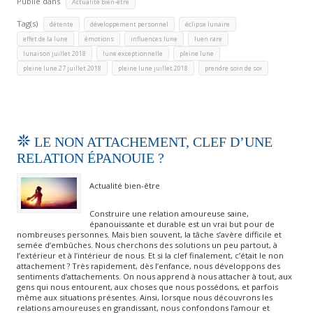
Publié dans
Actualité bien-être
Tag(s)
,
,
,
détente
développement personnel
éclipse lunaire
,
,
,
,
effet de la lune
émotions
influences lune
luen rare
,
,
,
lunaison juillet 2018
lune exceptionnelle
pleine lune
,
,
pleine lune 27 juillet 2018
pleine lune juillet 2018
prendre soin de soi
LE NON ATTACHEMENT, CLEF D’UNE
RELATION ÉPANOUIE ?
Actualité bien-être
Construire une relation amoureuse saine,
épanouissante et durable est un vrai but pour de
nombreuses personnes. Mais bien souvent, la tâche s’avère difficile et
semée d’embûches. Nous cherchons des solutions un peu partout, à
l’extérieur et à l’intérieur de nous. Et si la clef finalement, c’était le non
attachement ? Très rapidement, dès l’enfance, nous développons des
sentiments d’attachements. On nous apprend à nous attacher à tout, aux
gens qui nous entourent, aux choses que nous possédons, et parfois
même aux situations présentes. Ainsi, lorsque nous découvrons les
relations amoureuses en grandissant, nous confondons l’amour et