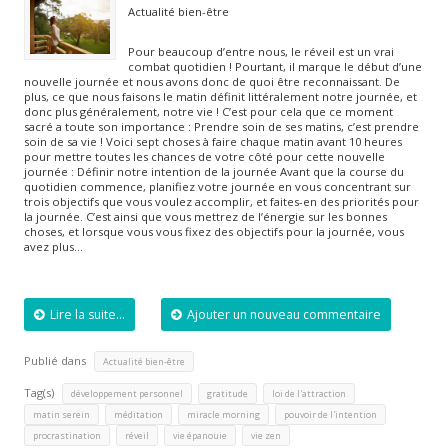
Actualité bien-être
Pour beaucoup d’entre nous, le réveil est un vrai
combat quotidien ! Pourtant, il marque le début d’une
nouvelle journée et nous avons donc de quoi être reconnaissant. De
plus, ce que nous faisons le matin définit littéralement notre journée, et
donc plus généralement, notre vie ! C’est pour cela que ce moment
sacré a toute son importance : Prendre soin de ses matins, c’est prendre
soin de sa vie ! Voici sept choses à faire chaque matin avant 10 heures
pour mettre toutes les chances de votre côté pour cette nouvelle
journée : Définir notre intention de la journée Avant que la course du
quotidien commence, planifiez votre journée en vous concentrant sur
trois objectifs que vous voulez accomplir, et faites-en des priorités pour
la journée. C’est ainsi que vous mettrez de l’énergie sur les bonnes
choses, et lorsque vous vous fixez des objectifs pour la journée, vous
avez plus…
Lire la suite...
Ajouter un nouveau commentaire
Publié dans
Actualité bien-être
Tag(s)
,
,
,
développement personnel
gratitude
loi de l'attraction
,
,
,
,
matin serein
méditation
miracle morning
pouvoir de l'intention
,
,
,
procrastination
réveil
vie épanouie
vie zen