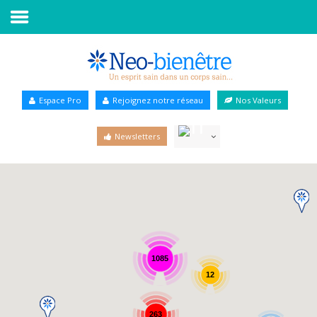
Accueil
Annuaire Bien-être
Espace Pro
Rejoignez notre réseau
Nos Valeurs
Agenda
Newsletters
Services Pro
Services particulier
Blog
1085
12
263