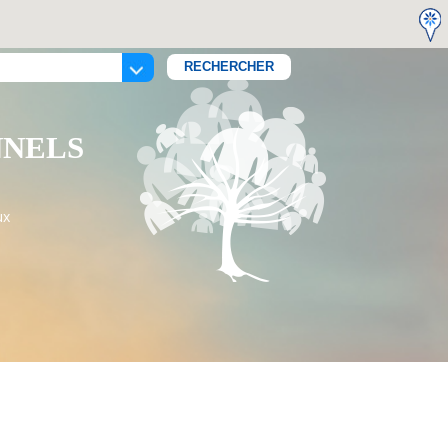
NNELS
ux