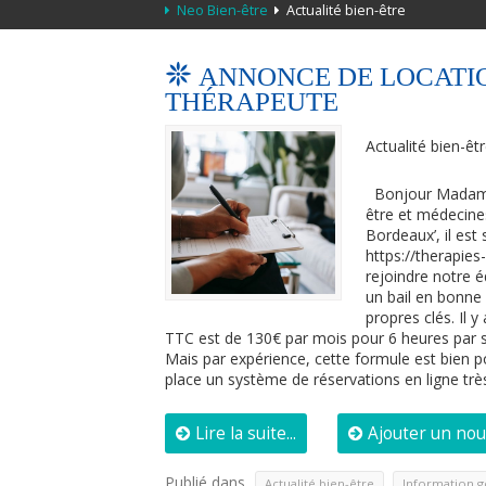
Neo Bien-être
Actualité bien-être
ANNONCE DE LOCATI
THÉRAPEUTE
Actualité bien-êt
Bonjour Madame, 
être et médecine
Bordeaux’, il est 
https://therapies
rejoindre notre é
un bail en bonne
propres clés. Il 
TTC est de 130€ par mois pour 6 heures par sema
Mais par expérience, cette formule est bien po
place un système de réservations en ligne tr
Lire la suite...
Ajouter un no
Publié dans
,
Actualité bien-être
Information g