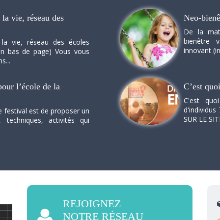
la vie, réseau des
Neo-bienê
De la mat
bienêtre 
 la vie, réseau des écoles
innovant (in
n en bas de page) Vous vous
s...
our l’école de la
C’est quo
C'est quo
d'individus 
e festival est de proposer un
SUR LE SI
, techniques, activités qui
REJOIGNEZ
NOTRE RÉSEAU