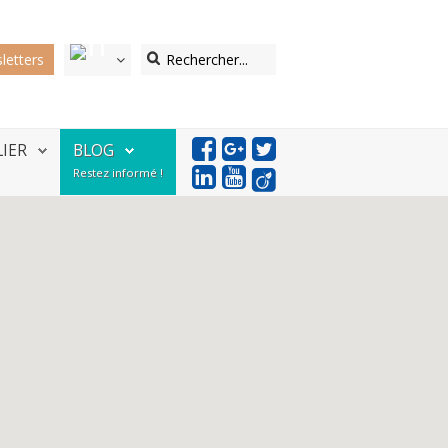
letters
LIER
BLOG
Restez informé !