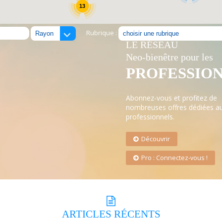
13
Rubrique :
LE RÉSEAU
Neo-bienêtre pour les
PROFESSIO
Abonnez-vous et profitez de
nombreuses offres dédiées a
professionnels.
Découvrir
Pro : Connectez-vous !
ARTICLES
RÉCENTS