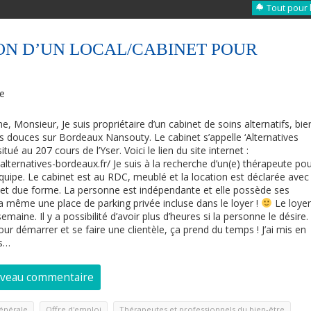
Tout pour 
ON D’UN LOCAL/CABINET POUR
re
Monsieur, Je suis propriétaire d’un cabinet de soins alternatifs, bie
s douces sur Bordeaux Nansouty. Le cabinet s’appelle ‘Alternatives
situé au 207 cours de l’Yser. Voici le lien du site internet :
-alternatives-bordeaux.fr/ Je suis à la recherche d’un(e) thérapeute po
quipe. Le cabinet est au RDC, meublé et la location est déclarée avec
 et due forme. La personne est indépendante et elle possède ses
y a même une place de parking privée incluse dans le loyer !
Le loye
ine. Il y a possibilité d’avoir plus d’heures si la personne le désire.
ur démarrer et se faire une clientèle, ça prend du temps ! J’ai mis en
ès…
uveau commentaire
,
,
énérale
Offre d'emploi
Thérapeutes et professionnels du bien-être