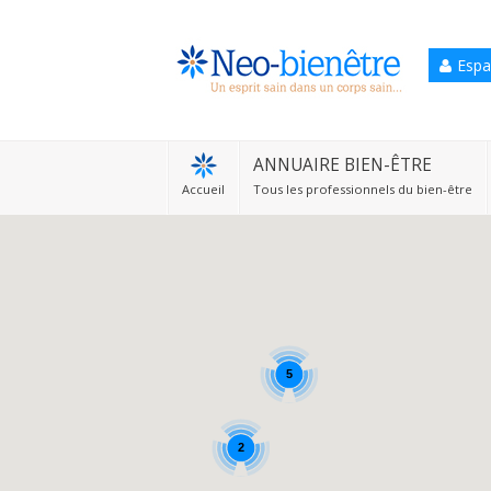
Espa
Accueil
Annuaire Bien-être
ANNUAIRE BIEN-ÊTRE
Accueil
Tous les professionnels du bien-être
Agenda
Services Pro
Services particulier
Blog
5
2