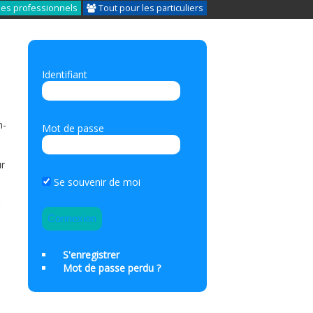
les professionnels
Tout pour les particuliers
Identifiant
n-
Mot de passe
ur
Se souvenir de moi
r
S'enregistrer
Mot de passe perdu ?