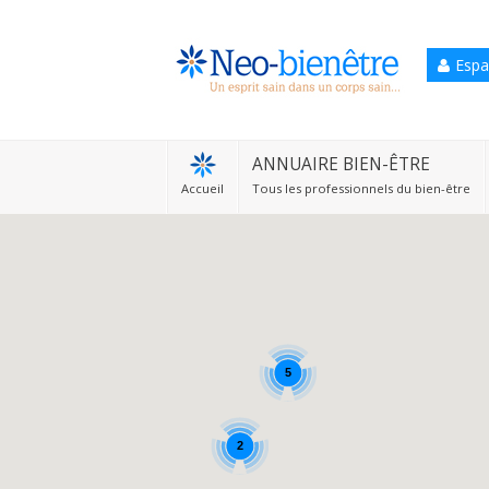
Espa
Accueil
Annuaire Bien-être
ANNUAIRE BIEN-ÊTRE
Accueil
Tous les professionnels du bien-être
Agenda
Services Pro
Services particulier
Blog
5
2