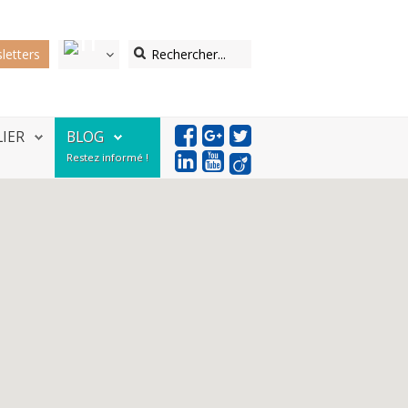
letters
LIER
BLOG
Restez informé !