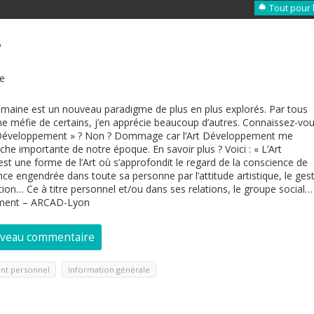
Tout pour 
T
re
maine est un nouveau paradigme de plus en plus explorés. Par tous
me méfie de certains, j’en apprécie beaucoup d’autres. Connaissez-vo
t Développement » ? Non ? Dommage car l’Art Développement me
he importante de notre époque. En savoir plus ? Voici : « L’Art
t une forme de l’Art où s’approfondit le regard de la conscience de
nce engendrée dans toute sa personne par l’attitude artistique, le ges
ation… Ce à titre personnel et/ou dans ses relations, le groupe social…
pement – ARCAD-Lyon
uveau commentaire
,
nt personnel
Information générale