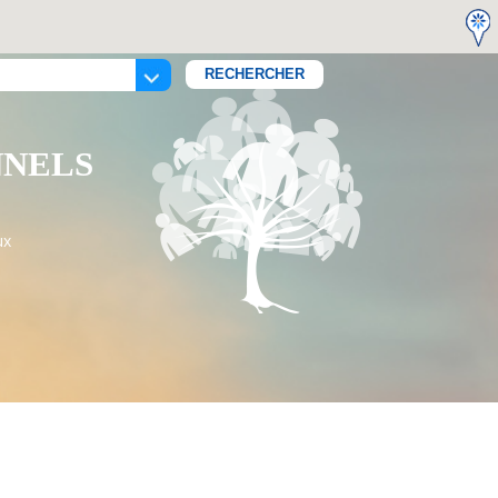
NNELS
ux