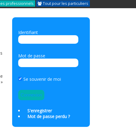
les professionnels
Tout pour les particuliers
Identifiant
us
Mot de passe
te
Se souvenir de moi
 »
S'enregistrer
Mot de passe perdu ?