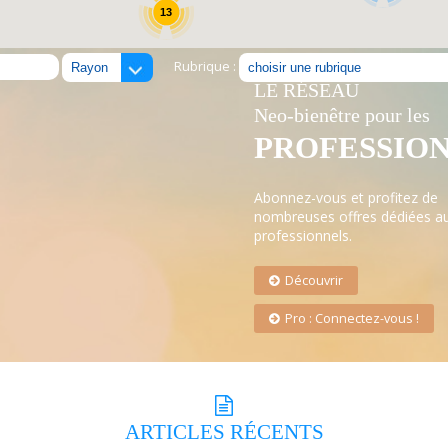
13
Rubrique :
LE RÉSEAU
Neo-bienêtre pour les
PROFESSIO
Abonnez-vous et profitez de
nombreuses offres dédiées a
professionnels.
Découvrir
Pro : Connectez-vous !
ARTICLES
RÉCENTS