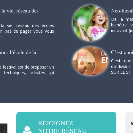
la vie, réseau des
Neo-bienê
De la mat
bienêtre 
 la vie, réseau des écoles
innovant (in
n en bas de page) Vous vous
s...
our l’école de la
C’est quo
C'est quo
d'individus 
e festival est de proposer un
SUR LE SI
, techniques, activités qui
REJOIGNEZ
NOTRE RÉSEAU