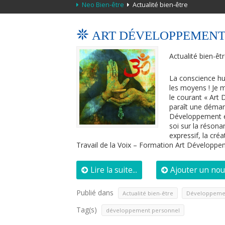
Neo Bien-être
Actualité bien-être
ART DÉVELOPPEMEN
Actualité bien-êt
La conscience hu
les moyens ! Je 
le courant « Ar
paraît une démarc
Développement es
soi sur la résona
expressif, la cré
Travail de la Voix – Formation Art Dévelop
Lire la suite...
Ajouter un no
Publié dans
,
Actualité bien-être
Développeme
Tag(s)
développement personnel