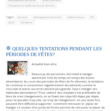
,
,
Développement personnel
Santé & Bien-être
Thérapeutes et professionnels du bien-être
Tag(s)
,
,
,
,
bien-être
développement personnel
médecine douce
PNL
,
santé
thérapeute
QUELQUES TENTATIONS PENDANT LES
PÉRIODES DE FÊTES?
Actualité bien-être
Beaucoup de personnes cherchant à manger
sainement, font de temps en temps des écarts
alimentaires. Au court des périodes de fêtes de fin d’années, la tentation
de continuer à consommer régulièrement des aliments comme le
chocolat et autres sucreries devient plus grande. Faut il changer ses
habitudes alimentaires ? Pour obtenir des résultats il est préférable de
faire de vrais changements, en se fixant des objectifs étape par étape
pour ne pas aller trop vite, car trop de changement en une seule fois
peuvent être difficiles à supporter. Comment retrouver le plaisir de
manger Le soutien d’un poids de forme permet de retrouver le plaisir de