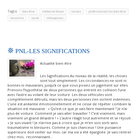
Tag(s)
,
,
,
,
bien-être
médecine douce
nantes
professionnels du bien-être
,
,
rencontre
santé
thérapeutes
PNL-LES SIGNIFICATIONS
Actualité bien-être
Les Significations Au niveau de la réalité, les choses
sont tout simplement. Les circonstances ne sont ni
bonnes ni mauvaises, jusqu’à ce que vous posiez un jugement sur elles.
Prenons l’hypothèse de deux personnes qui entrent en collision l’une
avec l’autre au volant de leur voiture. Les deux véhicules sont
complètement détruits, mais les deux personnes s’en sortent indemnes.
L’une est anéantie émotionnellement et ne cesse de répéter combien la
situation est mauvaise : « Qu’est-ce que je vais faire maintenant ? Je n’ai
plus de voiture. Comment je vais aller travailler ? C’est vraiment, mais
vraiment un grand désastre ! » L’autre réagit tout autrement et se réjouit :
« Je suis vivant ! Je n’arrive pas à croire que je m’en sois sorti sans
traumatisme ni blessures. Comme je suis chanceux ! Une puissance
supérieure doit veiller sur moi, car ma vie a été épargnée. Je vais rentrer
chez moi, reconnaissant…