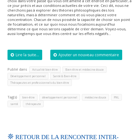
choix dans votre passé qui vous ont amené à cet endroit en particulier, à
ce jour précis et aux conditions actuelles de votre vie. Ceci dit, nous ne
cherchons pas à explorer des théories philosophiques des lois
naturelles, mais à déterminer comment et où vous placez votre
concentration. Chacun de nous possède la capacité de choisir son point
de focalisation, et ce sur quoi nous nous focalisons aujourd’hui
détermine ce que nous serons capable de créer demain. Voyez-vous,
aussi longtemps que vous êtes centré sur les effets négatifs…
Lire la suite...
Ajouter un nouveau commentaire
Publié dans
,
,
Actualité bien-être
Bien-être et médecine douce
,
,
Développement personnel
Santé & Bien-être
Thérapeutes et professionnels du bien-être
Tag(s)
,
,
,
,
bien-être
développement personnel
médecine douce
PNL
,
santé
thérapeute
RETOUR DE LA RENCONTRE INTER-