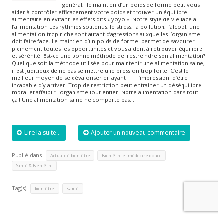
général, le maintien d’un poids de forme peut vous
aider à contrôler efficacement votre poids et trouver un équilibre
alimentaire en évitant les effets dits « yoyo ». Notre style de vie face à
l’alimentation Les rythmes soutenus, le stress, la pollution, l’alcool, une
alimentation trop riche sont autant d’agressions auxquelles l’organisme
doit faire face. Le maintien d’un poids de forme permet de savourer
pleinement toutes les opportunités et vous aident à retrouver équilibre
et sérénité. Est-ce une bonne méthode de restreindre son alimentation?
Quel que soit la méthode utilisée pour maintenir une alimentation saine,
il est judicieux de ne pas se mettre une pression trop forte. C’est le
meilleur moyen de se dévaloriser en ayant l’impression d’être
incapable d’y arriver. Trop de restriction peut entraîner un déséquilibre
moral et affaiblir l’organisme tout entier. Notre alimentation dans tout
ça ! Une alimentation saine ne comporte pas…
Lire la suite...
Ajouter un nouveau commentaire
Publié dans
,
,
Actualité bien-être
Bien-être et médecine douce
Santé & Bien-être
Tag(s)
,
bien-être.
santé