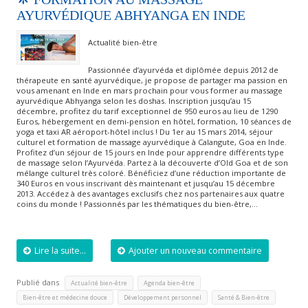
AYURVÉDIQUE ABHYANGA EN INDE
Actualité bien-être
Passionnée d’ayurvéda et diplômée depuis 2012 de
thérapeute en santé ayurvédique, je propose de partager ma passion en
vous amenant en Inde en mars prochain pour vous former au massage
ayurvédique Abhyanga selon les doshas. Inscription jusqu’au 15
décembre, profitez du tarif exceptionnel de 950 euros au lieu de 1290
Euros, hébergement en demi-pension en hôtel, formation, 10 séances de
yoga et taxi AR aéroport-hôtel inclus ! Du 1er au 15 mars 2014, séjour
culturel et formation de massage ayurvédique à Calangute, Goa en Inde.
Profitez d’un séjour de 15 jours en Inde pour apprendre différents type
de massage selon l’Ayurvéda. Partez à la découverte d’Old Goa et de son
mélange culturel très coloré. Bénéficiez d’une réduction importante de
340 Euros en vous inscrivant dès maintenant et jusqu’au 15 décembre
2013. Accédez à des avantages exclusifs chez nos partenaires aux quatre
coins du monde ! Passionnés par les thématiques du bien-être,…
Lire la suite...
Ajouter un nouveau commentaire
Publié dans
,
,
Actualité bien-être
Agenda bien-être
,
,
Bien-être et médecine douce
Développement personnel
Santé & Bien-être