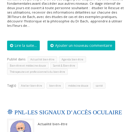
fondamentales avant d’accéder aux autres niveaux. Ce stage intensif de
deux jours est ouvert à toute personne souhaitant : ·étudier le Rescue et
ses utilisations, recevoir des informations détaillées sur chacune des
38 Fleurs de Bach, avec des études de cas et des exemples pratiques,
découvrir l’historique et la philosophie du Dr Bach, ·apprendre à utiliser
les Fleurs de…
Lire la suite...
Ajouter un nouveau commentaire
Publié dans
,
,
Actualité bien-être
Agenda bien-être
,
,
Bien-être et médecine douce
Santé & Bien-être
Thérapeutes et professionnels du bien-être
Tag(s)
,
,
,
Atelier bien-être
bien-être
médecine douce
santé
PNL-LES SIGNAUX D’ACCÈS OCULAIRE
Actualité bien-être