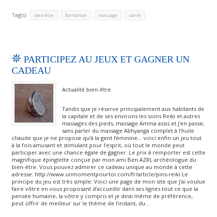
Tag(s)
,
,
,
bien-être
formation
massage
santé
PARTICIPEZ AU JEUX ET GAGNER UN
CADEAU
Actualité bien-être
Tandis que je réserve principalement aux habitants de
la capitale et de ses environs les soins Reiki et autres
massages des pieds, massage Amma assis et j’en passe,
sans parler du massage Abhyanga complet à l’huile
chaude que je ne propose qu’à la gent féminine… voici enfin un jeu tout
à la fois amusant et stimulant pour l’esprit, où tout le monde peut
participer avec une chance égale de gagner. Le prix à remporter est cette
magnifique épinglette conçue par mon ami Ben AZRI, archéologue du
bien-être. Vous pouvez admirer ce cadeau unique au monde à cette
adresse: http://www.unmomentpourtoi.com/fr/article/pins-reiki Le
principe du jeu est très simple: Voici une page de mon site que j’ai voulue
faire vôtre en vous proposant d’accueillir dans ses lignes tout ce que la
pensée humaine, la vôtre y compris et je dirai même de préférence,
peut offrir de meilleur sur le thème de l’instant, du…