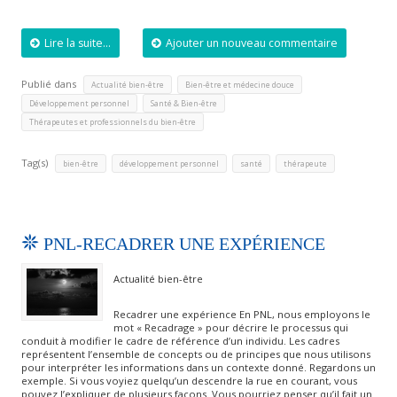
Lire la suite...
Ajouter un nouveau commentaire
Publié dans
,
,
Actualité bien-être
Bien-être et médecine douce
,
,
Développement personnel
Santé & Bien-être
Thérapeutes et professionnels du bien-être
Tag(s)
,
,
,
bien-être
développement personnel
santé
thérapeute
PNL-RECADRER UNE EXPÉRIENCE
Actualité bien-être
Recadrer une expérience En PNL, nous employons le
mot « Recadrage » pour décrire le processus qui
conduit à modifier le cadre de référence d’un individu. Les cadres
représentent l’ensemble de concepts ou de principes que nous utilisons
pour interpréter les informations dans un contexte donné. Regardons un
exemple. Si vous voyiez quelqu’un descendre la rue en courant, vous
pouvez l’expliquer de plusieurs façons. Vous pourriez penser qu’il fait un