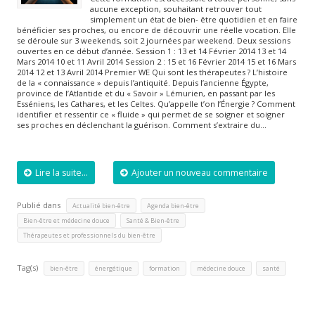
aucune exception, souhaitant retrouver tout
simplement un état de bien- être quotidien et en faire
bénéficier ses proches, ou encore de découvrir une réelle vocation. Elle
se déroule sur 3 weekends, soit 2 journées par weekend. Deux sessions
ouvertes en ce début d’année. Session 1 : 13 et 14 Février 2014 13 et 14
Mars 2014 10 et 11 Avril 2014 Session 2 : 15 et 16 Février 2014 15 et 16 Mars
2014 12 et 13 Avril 2014 Premier WE Qui sont les thérapeutes ? L’histoire
de la « connaissance » depuis l’antiquité. Depuis l’ancienne Égypte,
province de l’Atlantide et du « Savoir » Lémurien, en passant par les
Esséniens, les Cathares, et les Celtes. Qu’appelle t’on l’Énergie ? Comment
identifier et ressentir ce « fluide » qui permet de se soigner et soigner
ses proches en déclenchant la guérison. Comment s’extraire du…
Lire la suite...
Ajouter un nouveau commentaire
Publié dans
,
,
Actualité bien-être
Agenda bien-être
,
,
Bien-être et médecine douce
Santé & Bien-être
Thérapeutes et professionnels du bien-être
Tag(s)
,
,
,
,
bien-être
énergétique
formation
médecine douce
santé