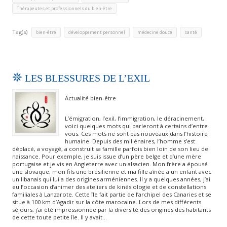
Thérapeutes et professionnels du bien-être
Tag(s)
,
,
,
bien-être
développement personnel
médecine douce
santé
LES BLESSURES DE L’EXIL
Actualité bien-être
L’émigration, l’exil, l’immigration, le déracinement,
voici quelques mots qui parleront à certains d’entre
vous. Ces mots ne sont pas nouveaux dans l’histoire
humaine. Depuis des millénaires, l’homme s’est
déplacé, a voyagé, a construit sa famille parfois bien loin de son lieu de
naissance. Pour exemple, je suis issue d’un père belge et d’une mère
portugaise et je vis en Angleterre avec un alsacien. Mon frère a épousé
une slovaque, mon fils une brésilienne et ma fille aînée a un enfant avec
un libanais qui lui a des origines arméniennes. Il y a quelques années, j’ai
eu l’occasion d’animer des ateliers de kinésiologie et de constellations
familiales à Lanzarote. Cette île fait partie de l’archipel des Canaries et se
situe à 100 km d’Agadir sur la côte marocaine. Lors de mes différents
séjours, j’ai été impressionnée par la diversité des origines des habitants
de cette toute petite île. Il y avait…