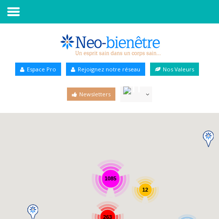
Accueil
Annuaire Bien-être
Espace Pro
Rejoignez notre réseau
Nos Valeurs
Agenda
Newsletters
Services Pro
Services particulier
Blog
1085
12
263