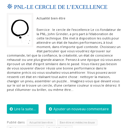
PNL-LE CERCLE DE L’EXCELLENCE
Actualité bien-être
Exercice : le cercle de l’excellence Le co-fondateur de
la PNL, John Grinder, a pris part à l’élaboration de
cette technique. Elle met à disposition les outils pour
atteindre un état de hautes performances, à tout
moment, dans n’importe quel contexte. Choisissez un
état particulier que vous voudriez éprouver sur
commande, tel que la confiance, la créativité, un état de conscience
rehaussé ou une plus grande aisance. Pensez à une époque où vous avez
éprouvé un état d’esprit similaire dans le passé. Vous n’avez pas besoin
de vous souvenir d’avoir réussi une bonne performance dans le
domaine précis où vous souhaitez vous améliorer. Vous pouvez avoir
ressenti cet état en réalisant tout autre chose : nettoyer la maison,
changer un pneu, assembler un puzzle… Imaginez-vous que devant vous
sur le sol se trouve un cercle, d’une certaine couleur si vous le désirez. Il
peut s’illuminer ou briller, ou même être…
Lire la suite...
Ajouter un nouveau commentaire
Publié dans
,
,
Actualité bien-être
Bien-être et médecine douce