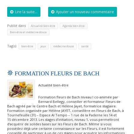
Lire la suite...
Ajouter un nouveau commentaire
Publié dans
,
,
Actualité bien-être
Agenda bien-être
Bien-être et médecine douce
Tag(s)
,
,
,
bien-être
jeux
médecine douce
santé
FORMATION FLEURS DE BACH
Actualité bien-être
Formation fleurs de Bach niveau I co-animée par
Bernard Bellegy, conseiller et formateur Fleurs de
Bach agréé par le Centre Bach et Hélène Jayet, formatrice stagiaire.
Formation organisée par Hélène JAYET, conseillère en Fleurs de Bach, à
Tournefeuille (31) – Espace Al Tempo – 1 rue de la Paderne les 14 et
15 décembre 2013. Les stages d’initiation, niveau 1, vous permettront
d’acquérir de solides bases sur les Fleurs de Bach. Même si vous
possédez déjà une certaine connaissance sur les Fleurs, il est fortement
conseillé de participer à un de ces stages pour acquérir les informations