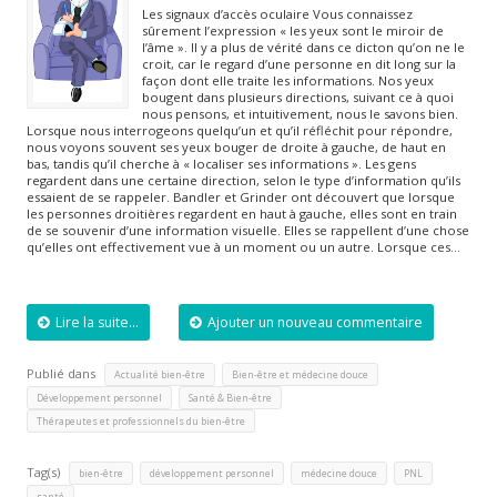
Les signaux d’accès oculaire Vous connaissez
sûrement l’expression « les yeux sont le miroir de
l’âme ». Il y a plus de vérité dans ce dicton qu’on ne le
croit, car le regard d’une personne en dit long sur la
façon dont elle traite les informations. Nos yeux
bougent dans plusieurs directions, suivant ce à quoi
nous pensons, et intuitivement, nous le savons bien.
Lorsque nous interrogeons quelqu’un et qu’il réfléchit pour répondre,
nous voyons souvent ses yeux bouger de droite à gauche, de haut en
bas, tandis qu’il cherche à « localiser ses informations ». Les gens
regardent dans une certaine direction, selon le type d’information qu’ils
essaient de se rappeler. Bandler et Grinder ont découvert que lorsque
les personnes droitières regardent en haut à gauche, elles sont en train
de se souvenir d’une information visuelle. Elles se rappellent d’une chose
qu’elles ont effectivement vue à un moment ou un autre. Lorsque ces…
Lire la suite...
Ajouter un nouveau commentaire
Publié dans
,
,
Actualité bien-être
Bien-être et médecine douce
,
,
Développement personnel
Santé & Bien-être
Thérapeutes et professionnels du bien-être
Tag(s)
,
,
,
,
bien-être
développement personnel
médecine douce
PNL
santé