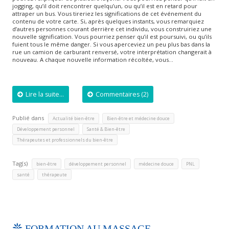
jogging, qu’il doit rencontrer quelqu’un, ou qu’il est en retard pour
attraper un bus. Vous tireriez les significations de cet événement du
contenu de votre carte. Si, après quelques instants, vous remarquiez
d’autres personnes courant derrière cet individu, vous construiriez une
nouvelle signification. Vous pourriez penser qu’il est poursuivi, ou qu’ils
fuient tous le même danger. Si vous aperceviez un peu plus bas dans la
rue un camion de carburant renversé, votre interprétation changerait à
nouveau. A chaque nouvelle information récoltée, vous…
Lire la suite...
Commentaires (2)
Publié dans
,
,
Actualité bien-être
Bien-être et médecine douce
,
,
Développement personnel
Santé & Bien-être
Thérapeutes et professionnels du bien-être
Tag(s)
,
,
,
,
bien-être
développement personnel
médecine douce
PNL
,
santé
thérapeute
FORMATION AU MASSAGE