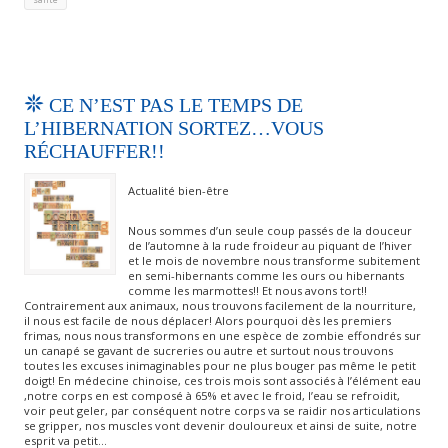
CE N’EST PAS LE TEMPS DE
L’HIBERNATION SORTEZ…VOUS
RÉCHAUFFER!!
Actualité bien-être
Nous sommes d’un seule coup passés de la douceur
de l’automne à la rude froideur au piquant de l’hiver
et le mois de novembre nous transforme subitement
en semi-hibernants comme les ours ou hibernants
comme les marmottes!! Et nous avons tort!!
Contrairement aux animaux, nous trouvons facilement de la nourriture,
il nous est facile de nous déplacer! Alors pourquoi dès les premiers
frimas, nous nous transformons en une espèce de zombie effondrés sur
un canapé se gavant de sucreries ou autre et surtout nous trouvons
toutes les excuses inimaginables pour ne plus bouger pas même le petit
doigt! En médecine chinoise, ces trois mois sont associés à l’élément eau
,notre corps en est composé à 65% et avec le froid, l’eau se refroidit,
voir peut geler, par conséquent notre corps va se raidir nos articulations
se gripper, nos muscles vont devenir douloureux et ainsi de suite, notre
esprit va petit…