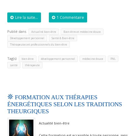
Lire la suite...
1 Commentaire
Publié dans
,
,
Actualité bien-être
Bien-être et médecine douce
,
,
Développement personnel
Santé & Bien-être
Thérapeutes et professionnels du bien-être
Tag(s)
,
,
,
,
bien-être
développement personnel
médecine douce
PNL
,
santé
thérapeute
FORMATION AUX THÉRAPIES
ÉNERGÉTIQUES SELON LES TRADITIONS
THEURGIQUES
Actualité bien-être
Cette formation est accessible à toute personne, sans