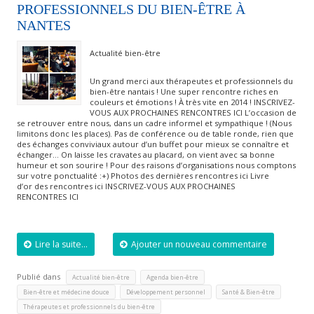
PROFESSIONNELS DU BIEN-ÊTRE À
NANTES
Actualité bien-être
Un grand merci aux thérapeutes et professionnels du
bien-être nantais ! Une super rencontre riches en
couleurs et émotions ! À très vite en 2014 ! INSCRIVEZ-
VOUS AUX PROCHAINES RENCONTRES ICI L’occasion de
se retrouver entre nous, dans un cadre informel et sympathique ! (Nous
limitons donc les places). Pas de conférence ou de table ronde, rien que
des échanges conviviaux autour d’un buffet pour mieux se connaître et
échanger… On laisse les cravates au placard, on vient avec sa bonne
humeur et son sourire ! Pour des raisons d’organisations nous comptons
sur votre ponctualité :+) Photos des dernières rencontres ici Livre
d’or des rencontres ici INSCRIVEZ-VOUS AUX PROCHAINES
RENCONTRES ICI
Lire la suite...
Ajouter un nouveau commentaire
Publié dans
,
,
Actualité bien-être
Agenda bien-être
,
,
,
Bien-être et médecine douce
Développement personnel
Santé & Bien-être
Thérapeutes et professionnels du bien-être