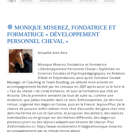
Tag(s)
,
,
,
bien-être
développement personnel
estime de soi
masque
MONIQUE MISEREZ, FONDATRICE ET
FORMATRICE « DÉVELOPPEMENT
PERSONNEL CHEVAL »
Actualité bien-être
Monique Miserez, fondatrice et formatrice
« Développement Personnel Cheval » Diplômée en
Sciences Sociales et Psychopédagogiques, en Relation
D’Aide et Dépendances, ainsi qu’en Sensitive Gestalt
Massage, et Coaching et Team Buidling, j’ai débuté mon activité en
accompagnement facilité par les chevaux en 2007 après avoir lu le livre le
« Tao du cheval « de Linda Kohanov, et suivi sa formation aux USA en
Arizona. Dès la première semaine j’ai tout de suite su, comme une
évidence, que j’allais travailler dans ce sens. Enthousiasmée, j’ai dès mon
retour, organisé des stages en Suisse, puis en la France. Aujourd’hui, j’ai la
chance de pouvoir enfin réaliser mon rêve d’accueillir des gens chez moi
dans ma ferme en Lot et Garonne, et proposer des ateliers, des séances
individuelles ou en groupe sur des thèmes différents, des stages sur
plusieurs jours ou des séjours adaptés aux besoins de chacun. Plus
d’informations ici: https://www.neobienetre.fr/stages/monique-miserez-
accompagnement-par-le-cheval-rhone-alpes/