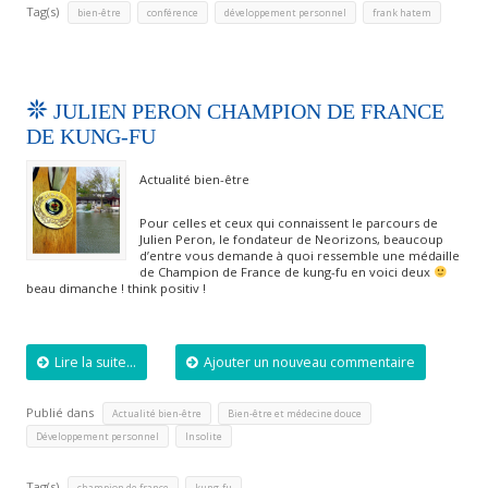
Tag(s)
,
,
,
bien-être
conférence
développement personnel
frank hatem
JULIEN PERON CHAMPION DE FRANCE
DE KUNG-FU
Actualité bien-être
Pour celles et ceux qui connaissent le parcours de
Julien Peron, le fondateur de Neorizons, beaucoup
d’entre vous demande à quoi ressemble une médaille
de Champion de France de kung-fu en voici deux
beau dimanche ! think positiv !
Lire la suite...
Ajouter un nouveau commentaire
Publié dans
,
,
Actualité bien-être
Bien-être et médecine douce
,
Développement personnel
Insolite
Tag(s)
,
champion de france
kung-fu