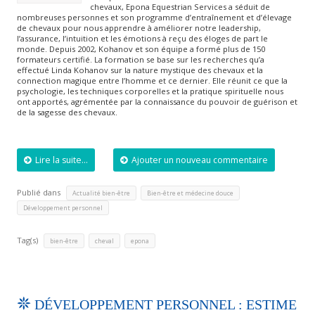
chevaux, Epona Equestrian Services a séduit de
nombreuses personnes et son programme d’entraînement et d’élevage
de chevaux pour nous apprendre à améliorer notre leadership,
l’assurance, l’intuition et les émotions à reçu des éloges de part le
monde. Depuis 2002, Kohanov et son équipe a formé plus de 150
formateurs certifié. La formation se base sur les recherches qu’a
effectué Linda Kohanov sur la nature mystique des chevaux et la
connection magique entre l’homme et ce dernier. Elle réunit ce que la
psychologie, les techniques corporelles et la pratique spirituelle nous
ont apportés, agrémentée par la connaissance du pouvoir de guérison et
de la sagesse des chevaux.
Lire la suite...
Ajouter un nouveau commentaire
Publié dans
,
,
Actualité bien-être
Bien-être et médecine douce
Développement personnel
Tag(s)
,
,
bien-être
cheval
epona
DÉVELOPPEMENT PERSONNEL : ESTIME