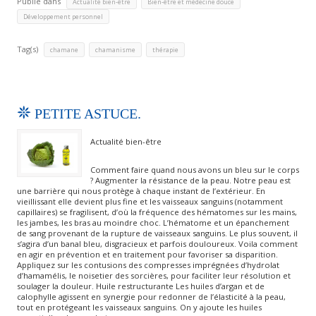
Publié dans
,
,
Actualité bien-être
Bien-être et médecine douce
Développement personnel
Tag(s)
,
,
chamane
chamanisme
thérapie
PETITE ASTUCE.
Actualité bien-être
Comment faire quand nous avons un bleu sur le corps
? Augmenter la résistance de la peau. Notre peau est
une barrière qui nous protège à chaque instant de l’extérieur. En
vieillissant elle devient plus fine et les vaisseaux sanguins (notamment
capillaires) se fragilisent, d’où la fréquence des hématomes sur les mains,
les jambes, les bras au moindre choc. L’hématome et un épanchement
de sang provenant de la rupture de vaisseaux sanguins. Le plus souvent, il
s’agira d’un banal bleu, disgracieux et parfois douloureux. Voila comment
en agir en prévention et en traitement pour favoriser sa disparition.
Appliquez sur les contusions des compresses imprégnées d’hydrolat
d’hamamélis, le noisetier des sorcières, pour faciliter leur résolution et
soulager la douleur. Huile restructurante Les huiles d’argan et de
calophylle agissent en synergie pour redonner de l’élasticité à la peau,
tout en protégeant les vaisseaux sanguins. On y ajoute les huiles