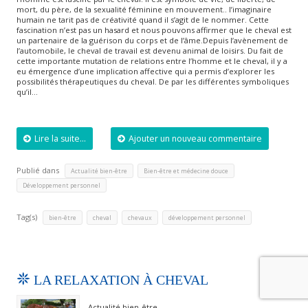
mort, du père, de la sexualité féminine en mouvement.. l’imaginaire
humain ne tarit pas de créativité quand il s’agit de le nommer. Cette
fascination n’est pas un hasard et nous pouvons affirmer que le cheval est
un partenaire de la guérison du corps et de l’âme.Depuis l’avènement de
l’automobile, le cheval de travail est devenu animal de loisirs. Du fait de
cette importante mutation de relations entre l’homme et le cheval, il y a
eu émergence d’une implication affective qui a permis d’explorer les
possibilités thérapeutiques du cheval. De par les différentes symboliques
qu’il…
Lire la suite...
Ajouter un nouveau commentaire
Publié dans
,
,
Actualité bien-être
Bien-être et médecine douce
Développement personnel
Tag(s)
,
,
,
bien-être
cheval
chevaux
développement personnel
LA RELAXATION À CHEVAL
Actualité bien-être