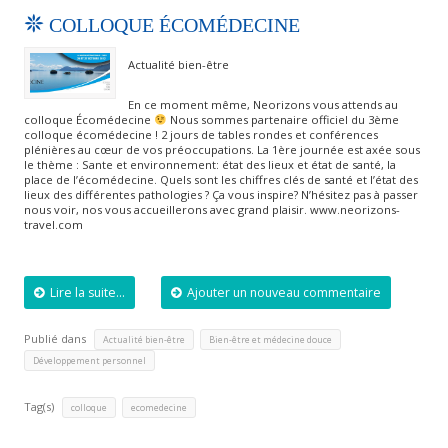
COLLOQUE ÉCOMÉDECINE
Actualité bien-être
En ce moment même, Neorizons vous attends au
colloque Écomédecine
Nous sommes partenaire officiel du 3ème
colloque écomédecine ! 2 jours de tables rondes et conférences
plénières au cœur de vos préoccupations. La 1ère journée est axée sous
le thème : Sante et environnement: état des lieux et état de santé, la
place de l’écomédecine. Quels sont les chiffres clés de santé et l’état des
lieux des différentes pathologies ? Ça vous inspire? N’hésitez pas à passer
nous voir, nos vous accueillerons avec grand plaisir. www.neorizons-
travel.com
Lire la suite...
Ajouter un nouveau commentaire
Publié dans
,
,
Actualité bien-être
Bien-être et médecine douce
Développement personnel
Tag(s)
,
colloque
ecomedecine