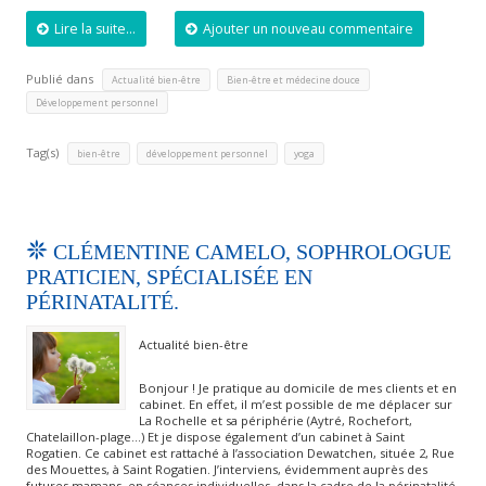
Lire la suite...
Ajouter un nouveau commentaire
Publié dans
,
,
Actualité bien-être
Bien-être et médecine douce
Développement personnel
Tag(s)
,
,
bien-être
développement personnel
yoga
CLÉMENTINE CAMELO, SOPHROLOGUE
PRATICIEN, SPÉCIALISÉE EN
PÉRINATALITÉ.
Actualité bien-être
Bonjour ! Je pratique au domicile de mes clients et en
cabinet. En effet, il m’est possible de me déplacer sur
La Rochelle et sa périphérie (Aytré, Rochefort,
Chatelaillon-plage…) Et je dispose également d’un cabinet à Saint
Rogatien. Ce cabinet est rattaché à l’association Dewatchen, située 2, Rue
des Mouettes, à Saint Rogatien. J’interviens, évidemment auprès des
futures mamans, en séances individuelles, dans la cadre de la périnatalité.