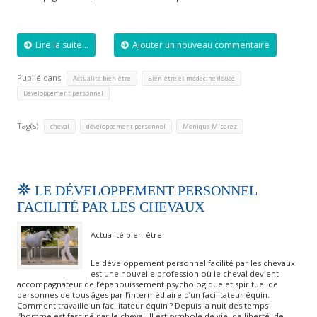
Lire la suite...
Ajouter un nouveau commentaire
Publié dans
,
,
Actualité bien-être
Bien-être et médecine douce
Développement personnel
Tag(s)
,
,
cheval
développement personnel
Monique Miserez
LE DÉVELOPPEMENT PERSONNEL
FACILITÉ PAR LES CHEVAUX
Actualité bien-être
Le développement personnel facilité par les chevaux
est une nouvelle profession où le cheval devient
accompagnateur de l’épanouissement psychologique et spirituel de
personnes de tous âges par l’intermédiaire d’un facilitateur équin.
Comment travaille un facilitateur équin ? Depuis la nuit des temps
l’homme est fasciné par le cheval. Il est symbole de vie, de liberté, de