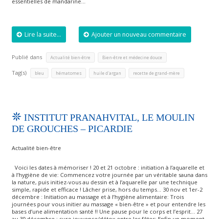
essentielles de mandarine…
Lire la suite...
Ajouter un nouveau commentaire
Publié dans
,
Actualité bien-être
Bien-être et médecine douce
Tag(s)
,
,
,
bleu
hématomes
huile d'argan
recette de grand-mère
INSTITUT PRANAHVITAL, LE MOULIN
DE GROUCHES – PICARDIE
Actualité bien-être
Voici les dates à mémoriser ! 20 et 21 octobre : initiation à l’aquarelle et
à l’hygiène de vie: Commencez votre journée par un véritable sauna dans
la nature, puis initiez-vous au dessin et à l’aquarelle par une technique
simple, rapide et efficace ! Lâcher prise, hors du temps… 30 nov et 1er-2
décembre : Initiation au massage et à l’hygiène alimentaire: Trois
journées pour vous initier au massage « bien-être » et pour entendre les
bases d’une alimentation santé !! Une pause pour le corps et l’esprit… 27
au 30 décembre : cure jouvence/détox entre les fêtes: Enfin un moment