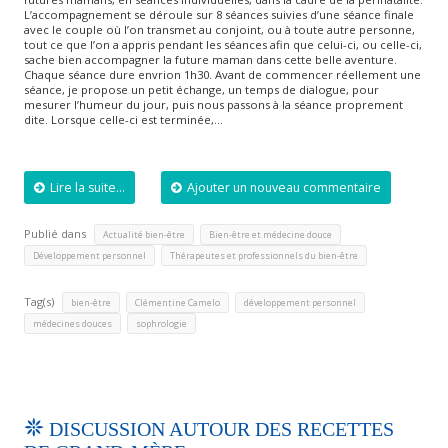
L’accompagnement se déroule sur 8 séances suivies d’une séance finale
avec le couple où l’on transmet au conjoint, ou à toute autre personne,
tout ce que l’on a appris pendant les séances afin que celui-ci, ou celle-ci,
sache bien accompagner la future maman dans cette belle aventure.
Chaque séance dure envrion 1h30. Avant de commencer réellement une
séance, je propose un petit échange, un temps de dialogue, pour
mesurer l’humeur du jour, puis nous passons à la séance proprement
dite. Lorsque celle-ci est terminée,…
Lire la suite...
Ajouter un nouveau commentaire
Publié dans
,
,
Actualité bien-être
Bien-être et médecine douce
,
Développement personnel
Thérapeutes et professionnels du bien-être
Tag(s)
,
,
,
bien-être
Clémentine Camelo
développement personnel
,
médecines douces
sophrologie
DISCUSSION AUTOUR DES RECETTES