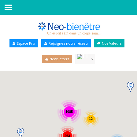
Accueil
Annuaire Bien-être
Espace Pro
Rejoignez notre réseau
Nos Valeurs
Agenda
Newsletters
Services Pro
Services particulier
Blog
1085
12
263