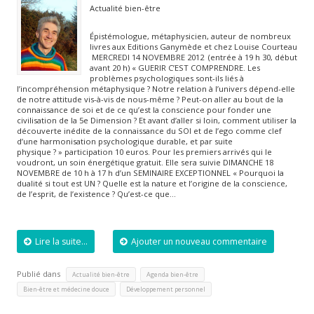
Actualité bien-être
Épistémologue, métaphysicien, auteur de nombreux
livres aux Editions Ganymède et chez Louise Courteau
MERCREDI 14 NOVEMBRE 2012 (entrée à 19 h 30, début
avant 20 h) « GUERIR C’EST COMPRENDRE. Les
problèmes psychologiques sont-ils liés à
l’incompréhension métaphysique ? Notre relation à l’univers dépend-elle
de notre attitude vis-à-vis de nous-même ? Peut-on aller au bout de la
connaissance de soi et de ce qu’est la conscience pour fonder une
civilisation de la 5e Dimension ? Et avant d’aller si loin, comment utiliser la
découverte inédite de la connaissance du SOI et de l’ego comme clef
d’une harmonisation psychologique durable, et par suite
physique ? » participation 10 euros. Pour les premiers arrivés qui le
voudront, un soin énergétique gratuit. Elle sera suivie DIMANCHE 18
NOVEMBRE de 10 h à 17 h d’un SEMINAIRE EXCEPTIONNEL « Pourquoi la
dualité si tout est UN ? Quelle est la nature et l’origine de la conscience,
de l’esprit, de l’existence ? Qu’est-ce que…
Lire la suite...
Ajouter un nouveau commentaire
Publié dans
,
,
Actualité bien-être
Agenda bien-être
,
Bien-être et médecine douce
Développement personnel