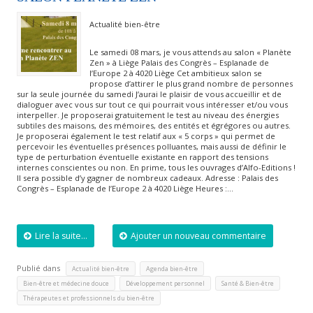
Actualité bien-être
Le samedi 08 mars, je vous attends au salon « Planète
Zen » à Liège Palais des Congrès – Esplanade de
l’Europe 2 à 4020 Liège Cet ambitieux salon se
propose d’attirer le plus grand nombre de personnes
sur la seule journée du samedi J’aurai le plaisir de vous accueillir et de
dialoguer avec vous sur tout ce qui pourrait vous intéresser et/ou vous
interpeller. Je proposerai gratuitement le test au niveau des énergies
subtiles des maisons, des mémoires, des entités et égrégores ou autres.
Je proposerai également le test relatif aux « 5 corps » qui permet de
percevoir les éventuelles présences polluantes, mais aussi de définir le
type de perturbation éventuelle existante en rapport des tensions
internes conscientes ou non. En prime, tous les ouvrages d’Alfo-Editions !
Il sera possible d’y gagner de nombreux cadeaux. Adresse : Palais des
Congrès – Esplanade de l’Europe 2 à 4020 Liège Heures :…
Lire la suite...
Ajouter un nouveau commentaire
Publié dans
,
,
Actualité bien-être
Agenda bien-être
,
,
,
Bien-être et médecine douce
Développement personnel
Santé & Bien-être
Thérapeutes et professionnels du bien-être