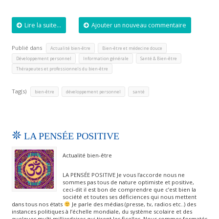
Lire la suite...
Ajouter un nouveau commentaire
Publié dans
,
,
Actualité bien-être
Bien-être et médecine douce
,
,
,
Développement personnel
Information générale
Santé & Bien-être
Thérapeutes et professionnels du bien-être
Tag(s)
,
,
bien-être
développement personnel
santé
LA PENSÉE POSITIVE
Actualité bien-être
LA PENSÉE POSITIVE Je vous l’accorde nous ne
sommes pas tous de nature optimiste et positive,
ceci-dit il est bon de comprendre que c’est bien la
société et toutes ses déficiences qui nous mettent
dans tous nos états
Je parle des médias (presse, tv, radios etc..) des
instances politiques à l’échelle mondiale, du système scolaire et des
quelques multi milliardaires qui tirent les ficelles. Nous sommes formatés