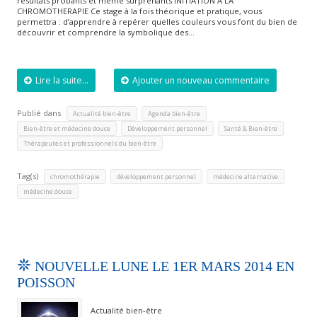
résultats probants et même surprenants INITIATION A LA
CHROMOTHERAPIE Ce stage à la fois théorique et pratique, vous
permettra : d’apprendre à repérer quelles couleurs vous font du bien de
découvrir et comprendre la symbolique des…
Lire la suite...
Ajouter un nouveau commentaire
Publié dans
,
,
Actualité bien-être
Agenda bien-être
,
,
,
Bien-être et médecine douce
Développement personnel
Santé & Bien-être
Thérapeutes et professionnels du bien-être
Tag(s)
,
,
,
chromothérapie
développement personnel
médecine alternative
médecine douce
NOUVELLE LUNE LE 1ER MARS 2014 EN
POISSON
Actualité bien-être