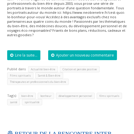
professionnels du bien-être depuis 2003, vous prose une série de
portraits à travers le monde autour d’une question fondamentale. Tous
les portraits autour du monde ici: https://www.neobienetre.fr/cest-quoi-
le-bonheur-pour-vous/ Accédez à des avantages exclusifs chez nos
partenaires aux quatre coins du monde ! Passionnés par les thématiques
du bien-être, des médecines douces, du développement personnel et de
voyages éco-responsables? Friants de bons plans, réductions, cadeaux et
autres goodies ?
Lire la suite...
Ajouter un nouveau commentaire
Publié dans
,
,
Actualité bien-être
Citation et pensée positive
,
,
Films spirituels
Santé & Bien-être
Thérapeutes et professionnels du bien-être
Tag(s)
,
,
,
,
bien-être
bonheur
développement personnel
films spirituels
,
santé
spiritualité
RETOUR DE LA RENCONTRE INTER-