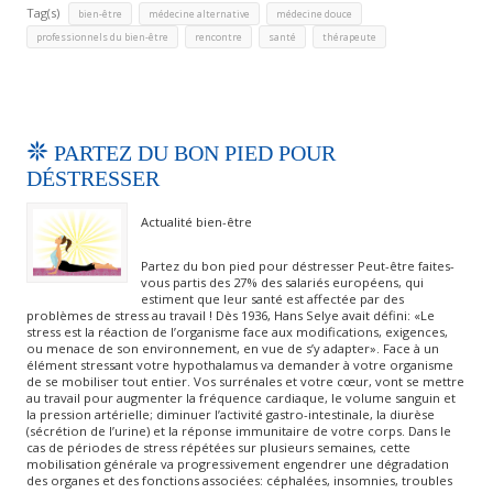
Tag(s)
,
,
,
bien-être
médecine alternative
médecine douce
,
,
,
professionnels du bien-être
rencontre
santé
thérapeute
PARTEZ DU BON PIED POUR
DÉSTRESSER
Actualité bien-être
Partez du bon pied pour déstresser Peut-être faites-
vous partis des 27% des salariés européens, qui
estiment que leur santé est affectée par des
problèmes de stress au travail ! Dès 1936, Hans Selye avait défini: «Le
stress est la réaction de l’organisme face aux modifications, exigences,
ou menace de son environnement, en vue de s’y adapter». Face à un
élément stressant votre hypothalamus va demander à votre organisme
de se mobiliser tout entier. Vos surrénales et votre cœur, vont se mettre
au travail pour augmenter la fréquence cardiaque, le volume sanguin et
la pression artérielle; diminuer l’activité gastro-intestinale, la diurèse
(sécrétion de l’urine) et la réponse immunitaire de votre corps. Dans le
cas de périodes de stress répétées sur plusieurs semaines, cette
mobilisation générale va progressivement engendrer une dégradation
des organes et des fonctions associées: céphalées, insomnies, troubles