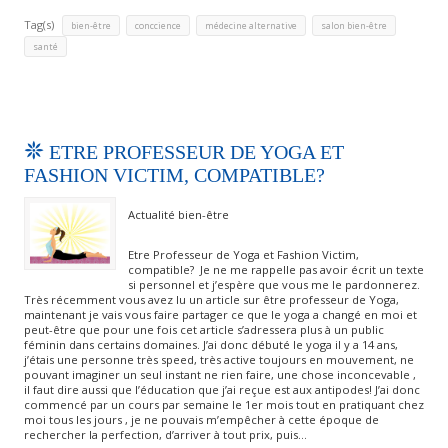
Tag(s)
,
,
,
,
bien-être
conccience
médecine alternative
salon bien-être
santé
ETRE PROFESSEUR DE YOGA ET
FASHION VICTIM, COMPATIBLE?
Actualité bien-être
Etre Professeur de Yoga et Fashion Victim,
compatible? Je ne me rappelle pas avoir écrit un texte
si personnel et j’espère que vous me le pardonnerez.
Très récemment vous avez lu un article sur être professeur de Yoga,
maintenant je vais vous faire partager ce que le yoga a changé en moi et
peut-être que pour une fois cet article s’adressera plus à un public
féminin dans certains domaines. J’ai donc débuté le yoga il y a 14 ans,
j’étais une personne très speed, très active toujours en mouvement, ne
pouvant imaginer un seul instant ne rien faire, une chose inconcevable ,
il faut dire aussi que l’éducation que j’ai reçue est aux antipodes! J’ai donc
commencé par un cours par semaine le 1er mois tout en pratiquant chez
moi tous les jours , je ne pouvais m’empêcher à cette époque de
rechercher la perfection, d’arriver à tout prix, puis…