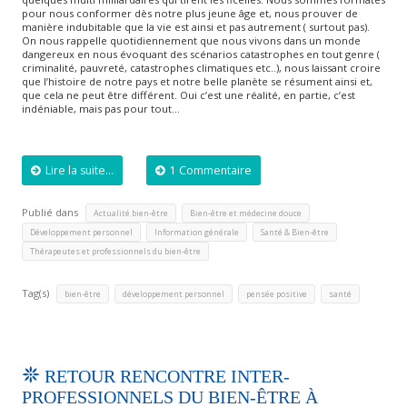
pour nous conformer dès notre plus jeune âge et, nous prouver de
manière indubitable que la vie est ainsi et pas autrement ( surtout pas).
On nous rappelle quotidiennement que nous vivons dans un monde
dangereux en nous évoquant des scénarios catastrophes en tout genre (
criminalité, pauvreté, catastrophes climatiques etc..), nous laissant croire
que l’histoire de notre pays et notre belle planète se résument ainsi et,
que cela ne peut être différent. Oui c’est une réalité, en partie, c’est
indéniable, mais pas pour tout…
Lire la suite...
1 Commentaire
Publié dans
,
,
Actualité bien-être
Bien-être et médecine douce
,
,
,
Développement personnel
Information générale
Santé & Bien-être
Thérapeutes et professionnels du bien-être
Tag(s)
,
,
,
bien-être
développement personnel
pensée positive
santé
RETOUR RENCONTRE INTER-
PROFESSIONNELS DU BIEN-ÊTRE À