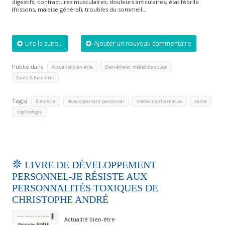
digestifs, contractures musculaires, douleurs articulaires, état fébrile
(frissons, malaise général), troubles du sommeil…
Lire la suite...
Ajouter un nouveau commentaire
Publié dans
,
,
Actualité bien-être
Bien-être et médecine douce
Santé & Bien-être
Tag(s)
,
,
,
,
bien-être
développement personnel
médecine alternative
santé
sophrologie
LIVRE DE DÉVELOPPEMENT
PERSONNEL-JE RÉSISTE AUX
PERSONNALITÉS TOXIQUES DE
CHRISTOPHE ANDRÉ
Actualité bien-être