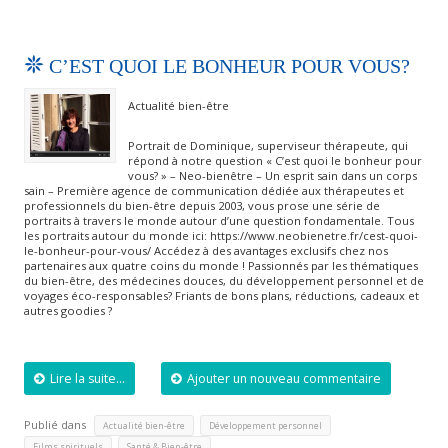
C’EST QUOI LE BONHEUR POUR VOUS?
Actualité bien-être
Portrait de Dominique, superviseur thérapeute, qui
répond à notre question « C’est quoi le bonheur pour
vous? » – Neo-bienêtre – Un esprit sain dans un corps
sain – Première agence de communication dédiée aux thérapeutes et
professionnels du bien-être depuis 2003, vous prose une série de
portraits à travers le monde autour d’une question fondamentale. Tous
les portraits autour du monde ici: https://www.neobienetre.fr/cest-quoi-
le-bonheur-pour-vous/ Accédez à des avantages exclusifs chez nos
partenaires aux quatre coins du monde ! Passionnés par les thématiques
du bien-être, des médecines douces, du développement personnel et de
voyages éco-responsables? Friants de bons plans, réductions, cadeaux et
autres goodies ?
Lire la suite...
Ajouter un nouveau commentaire
Publié dans
,
,
Actualité bien-être
Développement personnel
,
,
Films spirituels
Santé & Bien-être