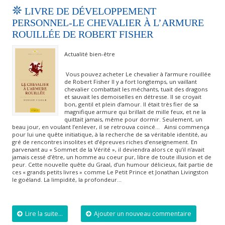
LIVRE DE DÉVELOPPEMENT
PERSONNEL-LE CHEVALIER À L’ARMURE
ROUILLÉE DE ROBERT FISHER
Actualité bien-être
Vous pouvez acheter Le chevalier à l’armure rouillée
de Robert Fisher II y a fort longtemps, un vaillant
chevalier combattait les méchants, tuait des dragons
et sauvait les demoiselles en détresse. II se croyait
bon, gentil et plein d’amour. II était très fier de sa
magnifique armure qui brillait de mille feux, et ne la
quittait jamais, même pour dormir. Seulement, un
beau jour, en voulant l’enlever, il se retrouva coincé… Ainsi commença
pour lui une quête initiatique, à la recherche de sa véritable identité, au
gré de rencontres insolites et d’épreuves riches d’enseignement. En
parvenant au « Sommet de la Vérité », il deviendra alors ce qu’il n’avait
jamais cessé d’être, un homme au coeur pur, libre de toute illusion et de
peur. Cette nouvelle quête du Graal, d’un humour délicieux, fait partie de
ces « grands petits livres » comme Le Petit Prince et Jonathan Livingston
le goéland. La limpidité, la profondeur…
Lire la suite...
Ajouter un nouveau commentaire