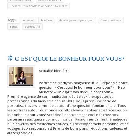
Thérapeutes et professionnels du bien-être
Tag(s)
,
,
,
,
bien-être
bonheur
développement personnel
films spirituels
,
santé
spiritualité
C’EST QUOI LE BONHEUR POUR VOUS?
Actualité bien-être
Portrait de Marilyne, magnétiseur, qui répond à notre
question « C’est quoi le bonheur pour vous? » – Neo-
bienêtre – Un esprit sain dans un corps sain –
Première agence de communication dédiée aux thérapeutes et
professionnels du bien-être depuis 2003, vous prose une série de
portraits à travers le monde autour d’une question fondamentale. Tous
les portraits autour du monde ici: https://www.neobienetre.fr/cest-quoi-
le-bonheur-pour-vous/ Accédez à des avantages exclusifs chez nos
partenaires aux quatre coins du monde ! Passionnés par les thématiques
du bien-être, des médecines douces, du développement personnel et de
voyages éco-responsables? Friants de bons plans, réductions, cadeaux et
autres goodies ?