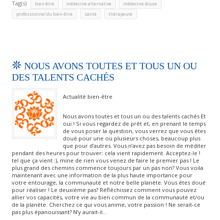
Tag(s)
,
,
,
bien-être
médecine alternative
médecine douce
,
,
professionnel du bien-être
santé
thérapeute
NOUS AVONS TOUTES ET TOUS UN OU
DES TALENTS CACHÉS
Actualité bien-être
Nous avons toutes et tous un ou des talents cachés Et
oui ! Si vous regardez de prêt et, en prenant le temps
de vous poser la question, vous verrez que vous êtes
doué pour une ou plusieurs choses, beaucoup plus
que pour d’autres. Vous n’avez pas besoin de méditer
pendant des heures pour trouver: cela vient rapidement. Acceptez-le !
tel que ça vient :), mine de rien vous venez de faire le premier pas ! Le
plus grand des chemins commence toujours par un pas non? Vous voila
maintenant avec une information de la plus haute importance pour
votre entourage, la communauté et notre belle planète. Vous êtes doué
pour réaliser ! Le deuxième pas? Réfléchissez comment vous pouvez
allier vos capacités, votre vie au bien commun de la communauté et/ou
de la planète. Cherchez ce qui vous anime, votre passion ! Ne serait-ce
pas plus épanouissant? N’y aurait-il…