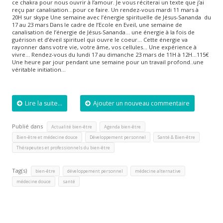
ce chakra pour nous ouvrir à l’amour. Je vous réciterai un texte que j’ai
reçu par canalisation…pour ce faire. Un rendez-vous mardi 11 mars à
20H sur skype Une semaine avec l’énergie spirituelle de Jésus-Sananda du
17 au 23 mars Dans le cadre de l’Ecole en Eveil, une semaine de
canalisation de l’énergie de Jésus-Sananda… une énergie à la fois de
guérison et d’éveil spirituel qui ouvre le coeur… Cette énergie va
rayonner dans votre vie, votre âme, vos cellules… Une expérience à
vivre… Rendez-vous du lundi 17 au dimanche 23 mars de 11H à 12H…115€
Une heure par jour pendant une semaine pour un travail profond..une
véritable initiation…
Lire la suite...
Ajouter un nouveau commentaire
Publié dans
,
,
Actualité bien-être
Agenda bien-être
,
,
,
Bien-être et médecine douce
Développement personnel
Santé & Bien-être
Thérapeutes et professionnels du bien-être
Tag(s)
,
,
,
bien-être
développement personnel
médecine alternative
,
médecine douce
santé