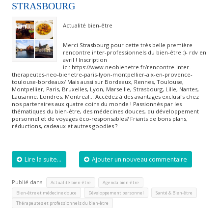
STRASBOURG
Actualité bien-être
Merci Strasbourg pour cette très belle première
rencontre inter-professionnels du bien-être :)- rdv en
avril ! Inscription
ici: https://www.neobienetre.fr/rencontre-inter-
therapeutes-neo-bienetre-paris-lyon-montpellier-aix-en-provence-
toulouse-bordeaux/ Mais aussi sur Bordeaux, Rennes, Toulouse,
Montpellier, Paris, Bruxelles, Lyon, Marseille, Strasbourg, Lille, Nantes,
Lausanne, Londres, Montreal… Accédez à des avantages exclusifs chez
nos partenaires aux quatre coins du monde ! Passionnés par les
thématiques du bien-être, des médecines douces, du développement
personnel et de voyages éco-responsables? Friants de bons plans,
réductions, cadeaux et autres goodies ?
Lire la suite...
Ajouter un nouveau commentaire
Publié dans
,
,
Actualité bien-être
Agenda bien-être
,
,
,
Bien-être et médecine douce
Développement personnel
Santé & Bien-être
Thérapeutes et professionnels du bien-être