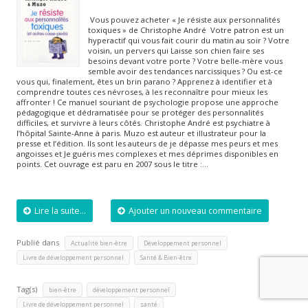
Vous pouvez acheter « Je résiste aux personnalités
toxiques » de Christophe André Votre patron est un
hyperactif qui vous fait courir du matin au soir ? Votre
voisin, un pervers qui Laisse son chien faire ses
besoins devant votre porte ? Votre belle-mère vous
semble avoir des tendances narcissiques ? Ou est-ce
vous qui, finalement, êtes un brin parano ? Apprenez à identifier et à
comprendre toutes ces névroses, à les reconnaître pour mieux les
affronter ! Ce manuel souriant de psychologie propose une approche
pédagogique et dédramatisée pour se protéger des personnalités
difficiles, et survivre à leurs côtés. Christophe André est psychiatre à
l’hôpital Sainte-Anne à paris. Muzo est auteur et illustrateur pour la
presse et l’édition. Ils sont les auteurs de je dépasse mes peurs et mes
angoisses et Je guéris mes complexes et mes déprimes disponibles en
points. Cet ouvrage est paru en 2007 sous le titre :…
Lire la suite...
Ajouter un nouveau commentaire
Publié dans
,
,
Actualité bien-être
Développement personnel
,
Livre de développement personnel
Santé & Bien-être
Tag(s)
,
,
bien-être
développement personnel
,
Livre de développement personnel
santé