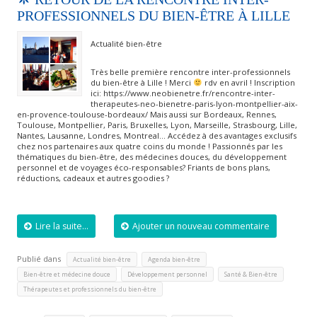
PROFESSIONNELS DU BIEN-ÊTRE À LILLE
Actualité bien-être
Très belle première rencontre inter-professionnels
du bien-être à Lille ! Merci
rdv en avril ! Inscription
ici: https://www.neobienetre.fr/rencontre-inter-
therapeutes-neo-bienetre-paris-lyon-montpellier-aix-
en-provence-toulouse-bordeaux/ Mais aussi sur Bordeaux, Rennes,
Toulouse, Montpellier, Paris, Bruxelles, Lyon, Marseille, Strasbourg, Lille,
Nantes, Lausanne, Londres, Montreal… Accédez à des avantages exclusifs
chez nos partenaires aux quatre coins du monde ! Passionnés par les
thématiques du bien-être, des médecines douces, du développement
personnel et de voyages éco-responsables? Friants de bons plans,
réductions, cadeaux et autres goodies ?
Lire la suite...
Ajouter un nouveau commentaire
Publié dans
,
,
Actualité bien-être
Agenda bien-être
,
,
,
Bien-être et médecine douce
Développement personnel
Santé & Bien-être
Thérapeutes et professionnels du bien-être