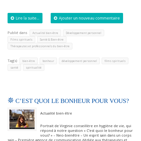
Lire la suite...
Ajouter un nouveau commentaire
Publié dans
,
,
Actualité bien-être
Développement personnel
,
,
Films spirituels
Santé & Bien-être
Thérapeutes et professionnels du bien-être
Tag(s)
,
,
,
,
bien-être
bonheur
développement personnel
films spirituels
,
santé
spiritualité
C’EST QUOI LE BONHEUR POUR VOUS?
Actualité bien-être
Portrait de Virginie conseillère en hygiène de vie, qui
répond à notre question « C’est quoi le bonheur pour
vous? » – Neo-bienêtre – Un esprit sain dans un corps
sain – Première agence de communication dédiée aux thérapeutes et