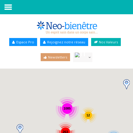
Accueil
Annuaire Bien-être
Espace Pro
Rejoignez notre réseau
Nos Valeurs
Agenda
Newsletters
Services Pro
Services particulier
Blog
1085
12
263