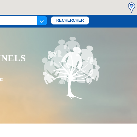
NNELS
ux