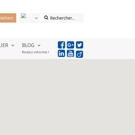
letters
LIER
BLOG
Restez informé !