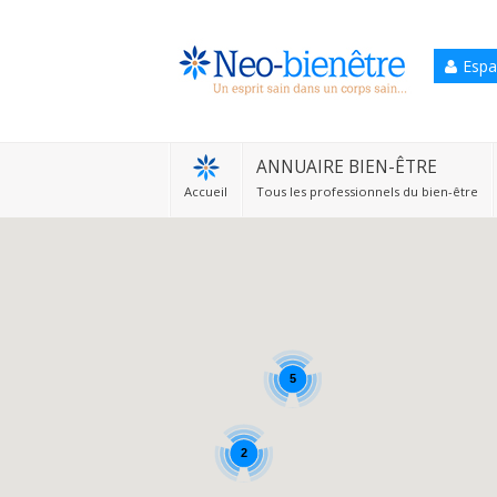
Espa
Accueil
Annuaire Bien-être
ANNUAIRE BIEN-ÊTRE
Accueil
Tous les professionnels du bien-être
Agenda
Services Pro
Services particulier
Blog
5
2