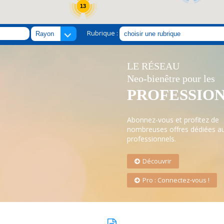
13
Rubrique :
LE RÉSEAU
Neo-bienêtre pour les
PROFESSIO
Abonnez-vous et profitez de
nombreuses offres dédiées a
professionnels.
Découvrir
Pro : Connectez-vous !