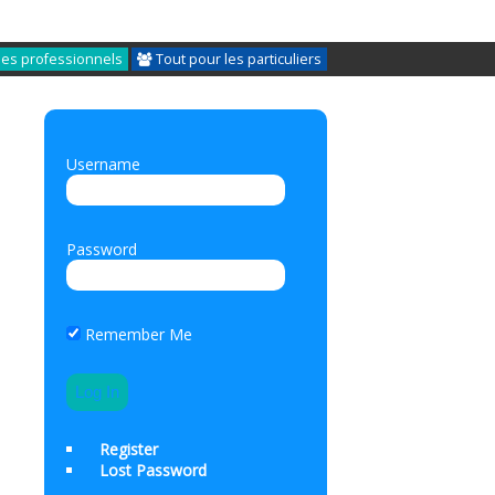
les professionnels
Tout pour les particuliers
Username
Password
Remember Me
Register
Lost Password