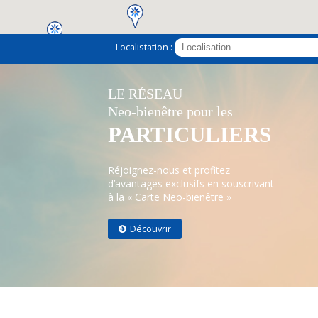
Localistation :
2
LE RÉSEAU
Neo-bienêtre pour les
PARTICULIERS
Réjoignez-nous et profitez
d’avantages exclusifs en souscrivant
à la « Carte Neo-bienêtre »
Découvrir