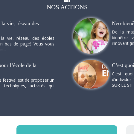
NOS
ACTIONS
la vie, réseau des
Neo-bienê
De la mat
bienêtre 
 la vie, réseau des écoles
innovant (in
n en bas de page) Vous vous
s...
our l’école de la
C’est quo
C'est quo
d'individus 
e festival est de proposer un
SUR LE SI
, techniques, activités qui