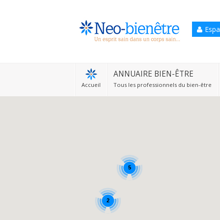
Espa
Accueil
Annuaire Bien-être
ANNUAIRE BIEN-ÊTRE
Accueil
Tous les professionnels du bien-être
Agenda
Services Pro
Services particulier
Blog
5
2