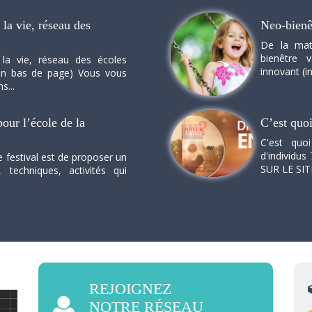
la vie, réseau des
Neo-bienê
De la mat
bienêtre 
 la vie, réseau des écoles
innovant (in
n en bas de page) Vous vous
s...
our l’école de la
C’est quo
C'est quo
d'individus 
e festival est de proposer un
SUR LE SI
, techniques, activités qui
REJOIGNEZ
NOTRE RÉSEAU