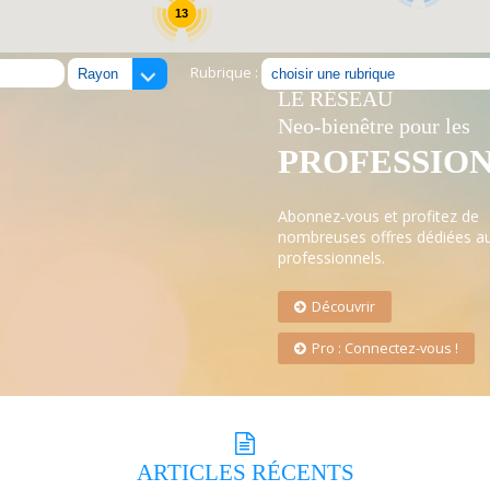
13
Rubrique :
LE RÉSEAU
Neo-bienêtre pour les
PROFESSIO
Abonnez-vous et profitez de
nombreuses offres dédiées a
professionnels.
Découvrir
Pro : Connectez-vous !
ARTICLES
RÉCENTS