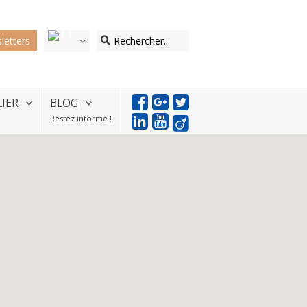
letters
LIER
BLOG
Restez informé !