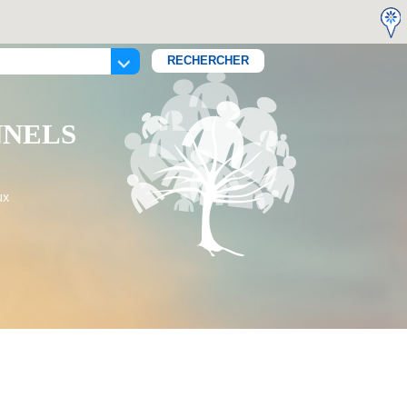
NNELS
ux