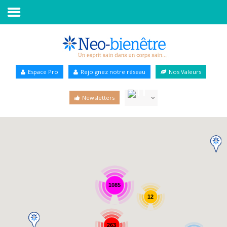
Accueil
Annuaire Bien-être
Espace Pro
Rejoignez notre réseau
Nos Valeurs
Agenda
Newsletters
Services Pro
Services particulier
Blog
1085
12
263