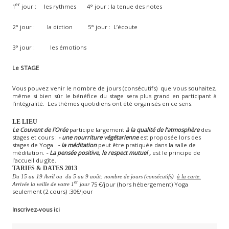
er
1
jour : les rythmes 4° jour : la tenue des notes
2° jour : la diction 5° jour : L’écoute
3° jour : les émotions
Le STAGE
Vous pouvez venir le nombre de jours (consécutifs) que vous souhaitez,
même si bien sûr le bénéfice du stage sera plus grand en participant à
l’intégralité. Les thèmes quotidiens ont été organisés en ce sens.
LE LIEU
Le Couvent de l’Orée
participe largement
à la qualité de l’atmosphère
des
stages et cours :
- une nourriture végétarienne
est proposée lors des
stages de Yoga
- la méditation
peut être pratiquée dans la salle de
méditation.
- La pensée positive, le respect mutuel ,
est le principe de
l’accueil du gîte.
TARIFS & DATES 2013
Du 15 au 19 Avril ou du 5 au 9 août: nombre de jours (consécutifs)
à la carte.
er
75 €/jour (hors hébergement) Yoga
Arrivée la veille de votre 1
jour
seulement (2 cours) :30€/jour
Inscrivez-vous ici