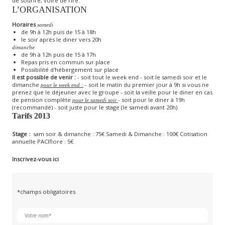
de sourire, voire de rire.
L’ORGANISATION
Horaires
samedi
de 9h à 12h puis de 15 à 18h
le soir après le diner vers 20h
dimanche
de 9h à 12h puis de 15 à 17h
Repas pris en commun sur place
Possibilité d'hébergement sur place
Il est possible de venir :
- soit tout le week end - soit le samedi soir et le
dimanche
- soit le matin du premier jour à 9h si vous ne
pour le week end :
prenez que le déjeuner avec le groupe - soit la veille pour le diner en cas
de pension complète
- soit pour le diner à 19h
pour le samedi soir
(recommandé) - soit juste pour le stage (le samedi avant 20h)
Tarifs 2013
Stage :
sam soir & dimanche : 75€ Samedi & Dimanche : 100€ Cotisation
annuelle PACIflore : 5€
Inscrivez-vous ici
*champs obligatoires