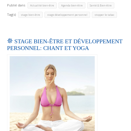
Publié dans
,
,
Actualité bien-être
Agenda bien-être
Santé & Bien-être
Tag(s)
,
,
stage bien-être
stage développement personnel
stopper le tabac
STAGE BIEN-ÊTRE ET DÉVELOPPEMENT
PERSONNEL: CHANT ET YOGA