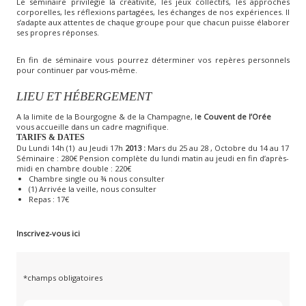
Le séminaire privilégie la créativité, les jeux collectifs, les approches
corporelles, les réflexions partagées, les échanges de nos expériences. Il
s’adapte aux attentes de chaque groupe pour que chacun puisse élaborer
ses propres réponses.
En fin de séminaire vous pourrez déterminer vos repères personnels
pour continuer par vous-même.
LIEU ET HÉBERGEMENT
A la limite de la Bourgogne & de la Champagne, l
e Couvent de l’Orée
vous accueille dans un cadre magnifique.
TARIFS & DATES
Du Lundi 14h (1) au Jeudi 17h
2013 :
Mars du 25 au 28 , Octobre du 14 au 17
Séminaire : 280€ Pension complète du lundi matin au jeudi en fin d’après-
midi en chambre double : 220€
Chambre single ou ¾ nous consulter
(1) Arrivée la veille, nous consulter
Repas : 17€
Inscrivez-vous ici
*champs obligatoires