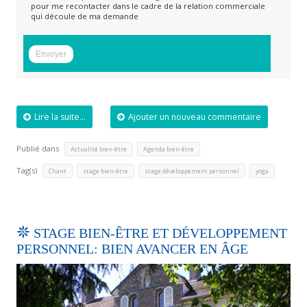
pour me recontacter dans le cadre de la relation commerciale
qui découle de ma demande
Lire la suite...
Ajouter un nouveau commentaire
Publié dans
,
Actualité bien-être
Agenda bien-être
Tag(s)
,
,
,
Chant
stage bien-être
stage développement personnel
yoga
STAGE BIEN-ÊTRE ET DÉVELOPPEMENT
PERSONNEL: BIEN AVANCER EN ÂGE