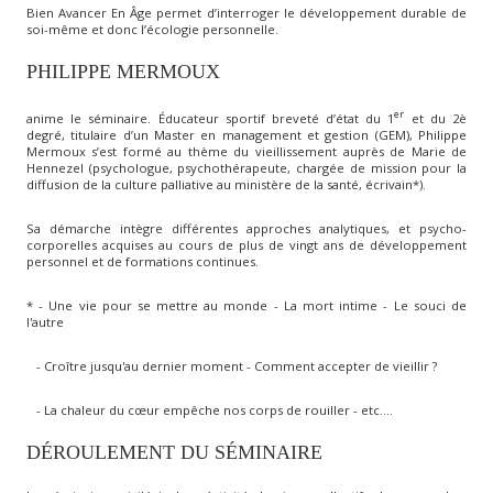
Bien Avancer En Âge permet d’interroger le développement durable de
soi-même et donc l’écologie personnelle.
PHILIPPE MERMOUX
er
anime le séminaire. Éducateur sportif breveté d’état du 1
et du 2è
degré, titulaire d’un Master en management et gestion (GEM), Philippe
Mermoux s’est formé au thème du vieillissement auprès de Marie de
Hennezel (psychologue, psychothérapeute, chargée de mission pour la
diffusion de la culture palliative au ministère de la santé, écrivain*).
Sa démarche intègre différentes approches analytiques, et psycho-
corporelles acquises au cours de plus de vingt ans de développement
personnel et de formations continues.
* - Une vie pour se mettre au monde - La mort intime - Le souci de
l'autre
- Croître jusqu'au dernier moment - Comment accepter de vieillir ?
- La chaleur du cœur empêche nos corps de rouiller - etc….
DÉROULEMENT DU SÉMINAIRE