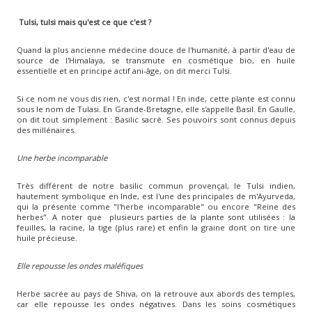
Tulsi, tulsi mais qu'est ce que c'est ?
Quand la plus ancienne médecine douce de l'humanité, à partir d'eau de
source de l'Himalaya, se transmute en cosmétique bio, en huile
essentielle et en principe actif ani-âge, on dit merci Tulsi.
Si ce nom ne vous dis rien, c'est normal ! En inde, cette plante est connu
sous le nom de Tulasi. En Grande-Bretagne, elle s'appelle Basil. En Gaulle,
on dit tout simplement : Basilic sacré. Ses pouvoirs sont connus depuis
des millénaires.
Une herbe incomparable
Très différent de notre basilic commun provençal, le Tulsi indien,
hautement symbolique en Inde, est l'une des principales de m'Ayurveda,
qui la présente comme "l'herbe incomparable" ou encore "Reine des
herbes". A noter que plusieurs parties de la plante sont utilisées : la
feuilles, la racine, la tige (plus rare) et enfin la graine dont on tire une
huile précieuse.
Elle repousse les ondes maléfiques
Herbe sacrée au pays de Shiva, on la retrouve aux abords des temples,
car elle repousse les ondes négatives. Dans les soins cosmétiques