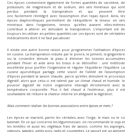
Ces épices contiennent également de fortes quantités de carotène, de
potassium, de magnésium et de sodium, des sels minéraux qui sont
perdus pendant la transpiration et qui peuvent être
onc facilement réintégré avec l'assomption d'un repas épicé. Ainsi, les
épices diaphorétiques permettent de rééquilibrer la teneur en sels
minéraux dans l'organisme, teneur qu'elles avaient elles-mêmes
contribué à altérer en stimulant la transpiration. L'important est de
toujours les utiliser en petites quantités car ces épices sont de véritables
médicaments dont il ne faut pas abuser.
Il existe une autre bonne raison pour programmer l'utilisation d'épices
en cuisine. La transpiration induite par le poivre, le piment, le gingembre
ou la coriandre stimule la peau à éliminer les toxines accumulées
pendant l'hiver et aide ainsi les tissus à se détoxifier : une méthode
excellente pour purifier l'organisme et réguler l'équilibrer l'équilibre. La
cuisine ayurvédique partage cette vision de l'utilité de l'assomption
d'épices pendant la saison chaude, parce qu'elles stimulent le processus
digestif, alors que celui-ci est ralenti par un climat chaud et humide. le
pouvoir digestif de notre organisme interagit étroitement avec la
température corporelle. Plus il fait chaud à l'extérieur, plus il est
souhaitable de réduire la chaleur interne en allégeant la digestion.
Mais comment réaliser les bonnes associations entre épices et mets ?
Les épices se marient, parmi les céréales, avec l'orge, le mais ou le riz
basmati. En ce qui concerne les légumineuses on recommande le soja et
les lentilles et aussi les végétaux frais de saison, comme les asperges,
oignons, salades, petits pois, radis et courgettes. Le yaourt est un aliment