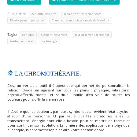
Publié dans
,
,
Actualité bien-être
Bien-être et médecine douce
,
Développement personnel
Thérapeutes et professionnels du bien-être
Tag(s)
,
,
,
bien-être
Clémentine Camelo
développement personnel
,
médecines douces
sophrologie
LA CHROMOTHÉRAPIE.
C'est un véritable outil thérapeutique qui permet de personnaliser la
relation d'aide en agissant sur tous les plans : physique, vibratoire,
psycho-affectif, mental et spirituel. Inutile d'en voir de toutes les
couleurs pour s'offir la vie en rose.
Il s'avère que les couleurs, par leurs symboliques, révèlent l'état psycho-
affectif d'une personne. Et par leurs qualités vibratoires, elles lui
transmettent l'énergie dont elle a besoin pour se mettre en forme et
pour continuer son évolution. La lumière des application de la physique
quantique, la chromothérapie éclaire votre chemin de vie.