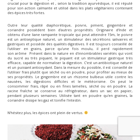
crucial pour la digestion et , selon la tradition ayurvédique, il est réputé
pour son action calmante et utilisé dans les plats végétariens contenant
des épices très fortes.
Outre leur qualité diaphorétique, poivre, piment, gingembre et
coriandre possèdent bien d'autres propriétés. Originaire d'Inde et
obtenu d'une liane rampante tropicale qui peut atteindre 15m, le poivre
est un antiseptique naturel, un stimulateur des sécrétions salivaires et
gastriques et possède des qualités digestives. Il est toujours conseillé de
l'utiliser en grains, parce qu'une fois moulu, il perd rapidement
son arôme Présent dans la nature en d'innombrables variétés qui vont
du sucré au très piquant, le piquant est un stimulateur gastrique très
efficace, capable de normaliser la digestion. C'est un antibiotique naturel
et un puissant antioxydant. Dans la mesure du possible, il est conseillé de
l'utiliser frais plutôt que séché ou en poudre, pour profiter au mieux de
ses propriétés. Le gingembre est un rhizome bulbeux utile contre les
nausées, les digestions difficiles et le météorisme. On peut le
consommer frais, râpé ou en fines lamelles, séché ou en poudre. La
racine fraîche se conserve au réfrigérateur, dans un sac en papier,
pendant plusieurs semaines. Utilisée tant en poudre qu'en graines, la
coriandre dissipe les gaz et tonifie l'intestin.
N'hésitez plus, les épices ont plein de vertus.