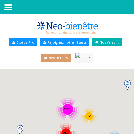
Accueil
Annuaire Bien-être
Espace Pro
Rejoignez notre réseau
Nos Valeurs
Agenda
Newsletters
Services Pro
Services particulier
Blog
1085
12
263