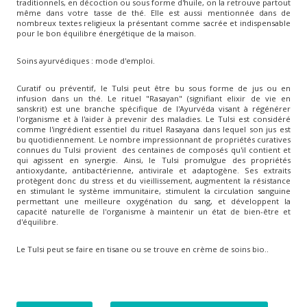
traditionnels, en décoction ou sous forme d'huile, on la retrouve partout
même dans votre tasse de thé. Elle est aussi mentionnée dans de
nombreux textes religieux la présentant comme sacrée et indispensable
pour le bon équilibre énergétique de la maison.
Soins ayurvédiques : mode d'emploi.
Curatif ou préventif, le Tulsi peut être bu sous forme de jus ou en
infusion dans un thé. Le rituel "Rasayan" (signifiant elixir de vie en
sanskrit) est une branche spécifique de l'Ayurvéda visant à régénérer
l'organisme et à l'aider à prevenir des maladies. Le Tulsi est considéré
comme l'ingrédient essentiel du rituel Rasayana dans lequel son jus est
bu quotidiennement. Le nombre impressionnant de propriétés curatives
connues du Tulsi provient des centaines de composés qu'il contient et
qui agissent en synergie. Ainsi, le Tulsi promulgue des propriétés
antioxydante, antibactérienne, antivirale et adaptogène. Ses extraits
protègent donc du stress et du vieillissement, augmentent la résistance
en stimulant le système immunitaire, stimulent la circulation sanguine
permettant une meilleure oxygénation du sang, et développent la
capacité naturelle de l'organisme à maintenir un état de bien-être et
d'équilibre.
Le Tulsi peut se faire en tisane ou se trouve en crème de soins bio..