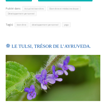
Publié dans
,
,
Actualité bien-être
Bien-être et médecine douce
Développement personnel
Tag(s)
,
,
bien-être
développement personnel
yoga
LE TULSI, TRÉSOR DE L’AYRUVEDA.