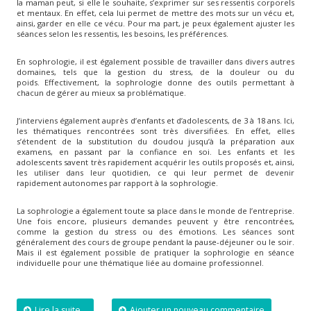
la maman peut, si elle le souhaite, s’exprimer sur ses ressentis corporels
et mentaux. En effet, cela lui permet de mettre des mots sur un vécu et,
ainsi, garder en elle ce vécu. Pour ma part, je peux également ajuster les
séances selon les ressentis, les besoins, les préférences.
En sophrologie, il est également possible de travailler dans divers autres
domaines, tels que la gestion du stress, de la douleur ou du
poids. Effectivement, la sophrologie donne des outils permettant à
chacun de gérer au mieux sa problématique.
J’interviens également auprès d’enfants et d’adolescents, de 3 à 18 ans. Ici,
les thématiques rencontrées sont très diversifiées. En effet, elles
s’étendent de la substitution du doudou jusqu’à la préparation aux
examens, en passant par la confiance en soi. Les enfants et les
adolescents savent très rapidement acquérir les outils proposés et, ainsi,
les utiliser dans leur quotidien, ce qui leur permet de devenir
rapidement autonomes par rapport à la sophrologie.
La sophrologie a également toute sa place dans le monde de l’entreprise.
Une fois encore, plusieurs demandes peuvent y être rencontrées,
comme la gestion du stress ou des émotions. Les séances sont
généralement des cours de groupe pendant la pause-déjeuner ou le soir.
Mais il est également possible de pratiquer la sophrologie en séance
individuelle pour une thématique liée au domaine professionnel.
Lire la suite...
Ajouter un nouveau commentaire