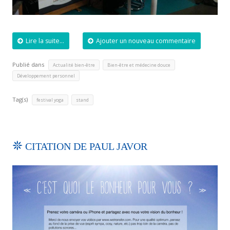
Lire la suite...
Ajouter un nouveau commentaire
Publié dans
,
,
Actualité bien-être
Bien-être et médecine douce
Développement personnel
Tag(s)
,
festival yoga
stand
CITATION DE PAUL JAVOR