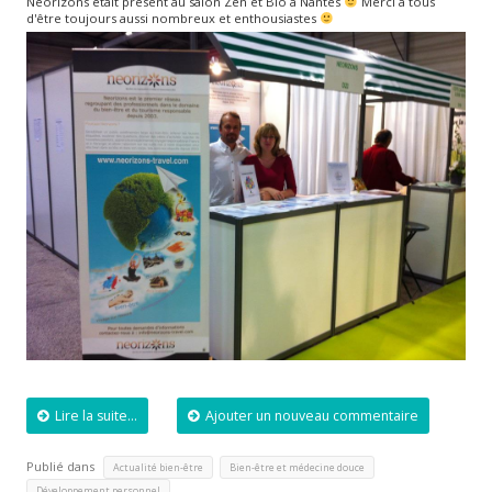
Neorizons était présent au salon Zen et Bio à Nantes
Merci à tous
d'être toujours aussi nombreux et enthousiastes
Lire la suite...
Ajouter un nouveau commentaire
Publié dans
,
,
Actualité bien-être
Bien-être et médecine douce
Développement personnel