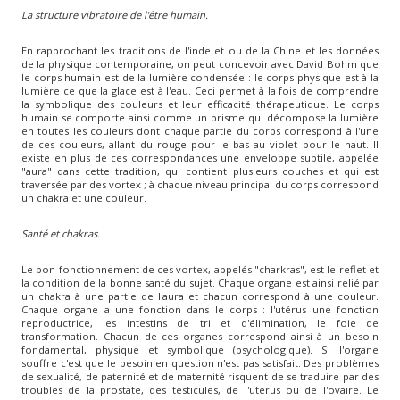
La structure vibratoire de l'être humain.
En rapprochant les traditions de l'inde et ou de la Chine et les données
de la physique contemporaine, on peut concevoir avec David Bohm que
le corps humain est de la lumière condensée : le corps physique est à la
lumière ce que la glace est à l'eau. Ceci permet à la fois de comprendre
la symbolique des couleurs et leur efficacité thérapeutique. Le corps
humain se comporte ainsi comme un prisme qui décompose la lumière
en toutes les couleurs dont chaque partie du corps correspond à l'une
de ces couleurs, allant du rouge pour le bas au violet pour le haut. Il
existe en plus de ces correspondances une enveloppe subtile, appelée
"aura" dans cette tradition, qui contient plusieurs couches et qui est
traversée par des vortex ; à chaque niveau principal du corps correspond
un chakra et une couleur.
Santé et chakras.
Le bon fonctionnement de ces vortex, appelés "charkras", est le reflet et
la condition de la bonne santé du sujet. Chaque organe est ainsi relié par
un chakra à une partie de l'aura et chacun correspond à une couleur.
Chaque organe a une fonction dans le corps : l'utérus une fonction
reproductrice, les intestins de tri et d'élimination, le foie de
transformation. Chacun de ces organes correspond ainsi à un besoin
fondamental, physique et symbolique (psychologique). Si l'organe
souffre c'est que le besoin en question n'est pas satisfait. Des problèmes
de sexualité, de paternité et de maternité risquent de se traduire par des
troubles de la prostate, des testicules, de l'utérus ou de l'ovaire. Le