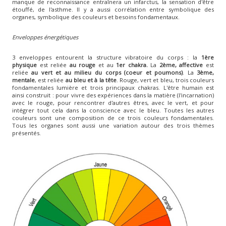
manque de reconnaissance entraînera un infarctus, la sensation d'être
étouffé, de l'asthme. Il y a aussi corrélation entre symbolique des
organes, symbolique des couleurs et besoins fondamentaux.
Enveloppes énergétiques
3 enveloppes entourent la structure vibratoire du corps : la
1ère
physique
est reliée
au
rouge
et au
1er chakra.
La
2ème, affective
est
reliée
au vert et au milieu du corps (coeur et poumons)
. La
3ème,
mentale
, est reliée
au bleu et à la tête
. Rouge, vert et bleu, trois couleurs
fondamentales lumière et trois principaux chakras. L'être humain est
ainsi construit : pour vivre des expériences dans la matière (l'incarnation)
avec le rouge, pour rencontrer d'autres êtres, avec le vert, et pour
intégrer tout cela dans la conscience avec le bleu. Toutes les autres
couleurs sont une composition de ce trois couleurs fondamentales.
Tous les organes sont aussi une variation autour des trois thèmes
présentés.