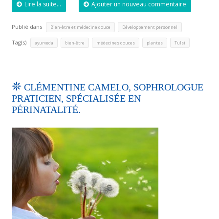
Lire la suite...
Ajouter un nouveau commentaire
Publié dans
,
Bien-être et médecine douce
Développement personnel
Tag(s)
,
,
,
,
ayurveda
bien-être
médecines douces
plantes
Tulsi
CLÉMENTINE CAMELO, SOPHROLOGUE
PRATICIEN, SPÉCIALISÉE EN
PÉRINATALITÉ.