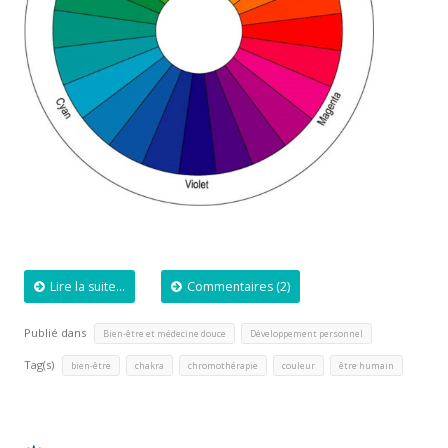
Lire la suite...
Commentaires (2)
Publié dans
,
Bien-être et médecine douce
Développement personnel
Tag(s)
,
,
,
,
bien-être
chakra
chromothérapie
couleur
être humain