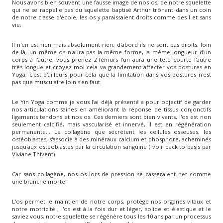
Nous avons bien souvent une fausse image de nos os, de notre squelette
qui ne se rappelle pas du squelette baptisé Arthur trônant dans un coin
de notre classe d'école, les os y paraissaient droits comme des I et sans
vie.
Il n'en est rien mais absolument rien, d'abord ils ne sont pas droits, loin
de là, un même os n'aura pas la même forme, la même longueur
d'un
corps à l'autre, vous prenez 2 fémurs l'un aura une tête courte l'autre
très longue et croyez moi cela va grandement affecter vos postures en
Yoga, c'est d'ailleurs pour cela que la limitation dans vos postures n'est
pas que musculaire loin s'en faut.
Le Yin Yoga comme je vous l'ai déjà présenté a pour objectif de garder
nos articulations saines en améliorant la réponse de tissus conjonctifs
ligaments tendons et nos os. Ces derniers sont bien vivants, l'os est non
seulement calcifié, mais vascularisé et innervé, il est en régénération
permanente... Le collagène que sécrètent les cellules osseuses, les
ostéoblastes, s'associe à des minéraux calcium et phosphore, acheminés
jusqu'aux ostéoblastes par la circulation sanguine ( voir back to basis par
Viviane Thivent).
Car sans collagène, nos os lors de pression se casseraient net comme
une branche morte!
L'os permet le maintien de notre corps, protège nos organes vitaux et
notre motricité , l'os est à la fois dur et léger, solide et élastique et le
saviez vous, notre squelette se régénère tous les 10 ans par un processus