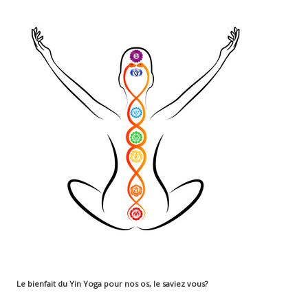
Le bienfait du Yin Yoga pour nos os, le saviez vous?