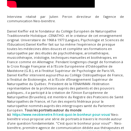
Interview réalisé par Julien Peron directeur de l'agence de
communication Neo-bienêtre.
Daniel Kieffer est le fondateur du Collège Européen de Naturopathie
Traditionnelle Holistique -CENATHO- et le créateur de cet enseignement
original. Universitaire de 1968 à 1977 (Langues, Psychologie et Sciences de
l'Education) Daniel Kieffer fait sur lui-même l'expérience de presque
toutes les médecines dites douces et complète ses formations en
naturopathie par des études de psychothérapie, aromathérapie,
musicothérapie, iridologie, techniques manuelles et biothérapies, en
France comme en Allemagne. Pendant longtemps chargé de formation à
la Croix Rouge Française et à l'Ecole Européenne d'Ostéopathie de
Maidstone (G.B.), et à l'Institut Supérieur de Psychologie de Paris VII,
Daniel Kieffer intervient aujourd'hui au Collège Ostéopathique de France,
à l'Institut de Biokinergie, et à l'Ecole d'Enseignement Supérieur de
Naturopathie du Québec. Président de la FENAHMAN -fédération
représentative de la profession auprès des patients et des pouvoirs
publiques-, il a participé à la création de l'Union Européenne de
Naturopathie (Bruxelles), est membre du Registre des Praticiens de Santé
Naturopathes de France, et l'un des experts fédéraux pour la
naturopathie nommés auprès des intergroupes santé du Parlement
Européen.
Tous les portraits autour du monde
ici
:
https://www.neobienetre.fr/cest-quoi-le-bonheur-pour-vous/
Neo-
bienêtre vous propose une série de portraits à travers le monde autour
d'une question fondamentale. "C'est quoi le bonheur pour vous?" - Neo-
bienêtre, première agence de communication dédiée aux thérapeutes et