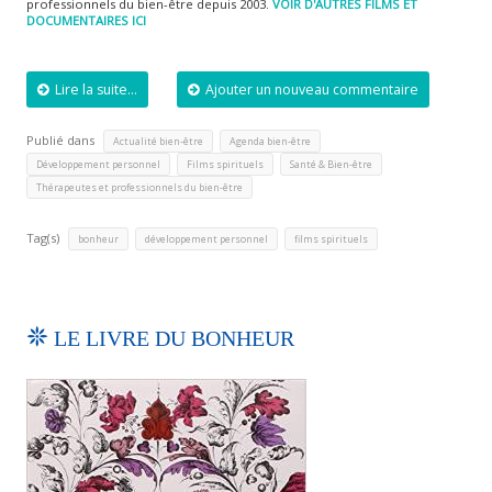
professionnels du bien-être depuis 2003.
VOIR D'AUTRES FILMS ET
DOCUMENTAIRES ICI
Lire la suite...
Ajouter un nouveau commentaire
Publié dans
,
,
Actualité bien-être
Agenda bien-être
,
,
,
Développement personnel
Films spirituels
Santé & Bien-être
Thérapeutes et professionnels du bien-être
Tag(s)
,
,
bonheur
développement personnel
films spirituels
LE LIVRE DU BONHEUR