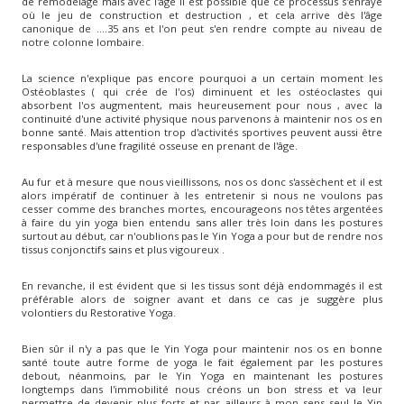
de remodelage mais avec l'âge il est possible que ce processus s'enraye
où le jeu de construction et destruction , et cela arrive dès l'âge
canonique de ....35 ans et l'on peut s'en rendre compte au niveau de
notre colonne lombaire.
La science n'explique pas encore pourquoi a un certain moment les
Ostéoblastes ( qui crée de l'os) diminuent et les ostéoclastes qui
absorbent l'os augmentent, mais heureusement pour nous , avec la
continuité d'une activité physique nous parvenons à maintenir nos os en
bonne santé. Mais attention trop d'activités sportives peuvent aussi être
responsables d'une fragilité osseuse en prenant de l'âge.
Au fur et à mesure que nous vieillissons, nos os donc s'assèchent et il est
alors impératif de continuer à les entretenir si nous ne voulons pas
cesser comme des branches mortes, encourageons nos têtes argentées
à faire du yin yoga bien entendu sans aller très loin dans les postures
surtout au début, car n'oublions pas le Yin Yoga a pour but de rendre nos
tissus conjonctifs sains et plus vigoureux .
En revanche, il est évident que si les tissus sont déjà endommagés il est
préférable alors de soigner avant et dans ce cas je suggère plus
volontiers du Restorative Yoga.
Bien sûr il n'y a pas que le Yin Yoga pour maintenir nos os en bonne
santé toute autre forme de yoga le fait également par les postures
debout, néanmoins, par le Yin Yoga en maintenant les postures
longtemps dans l'immobilité nous créons un bon stress et va leur
permettre de devenir plus forts et par ailleurs à mon sens seul le Yin