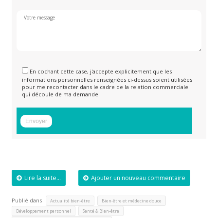
En cochant cette case, j'accepte explicitement que les
informations personnelles renseignées ci-dessus soient utilisées
pour me recontacter dans le cadre de la relation commerciale
qui découle de ma demande
Lire la suite...
Ajouter un nouveau commentaire
Publié dans
,
,
Actualité bien-être
Bien-être et médecine douce
,
,
Développement personnel
Santé & Bien-être