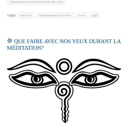
Thérapeutes et professionnels du bien-être
Tag(s)
,
,
,
bien-être.
développement personnel
santé
yoga
QUE FAIRE AVEC NOS YEUX DURANT LA
MÉDITATION?