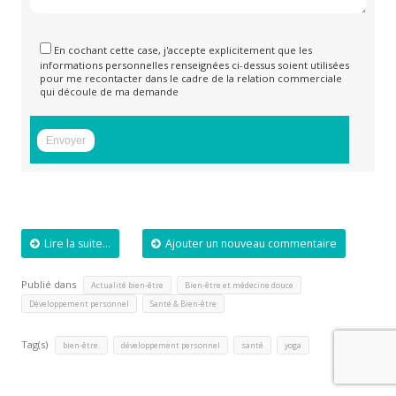
En cochant cette case, j'accepte explicitement que les
informations personnelles renseignées ci-dessus soient utilisées
pour me recontacter dans le cadre de la relation commerciale
qui découle de ma demande
Lire la suite...
Ajouter un nouveau commentaire
Publié dans
,
,
Actualité bien-être
Bien-être et médecine douce
,
Développement personnel
Santé & Bien-être
Tag(s)
,
,
,
bien-être.
développement personnel
santé
yoga