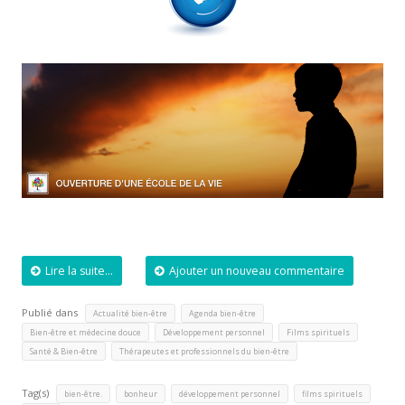
Lire la suite...
Ajouter un nouveau commentaire
Publié dans
,
,
Actualité bien-être
Agenda bien-être
,
,
,
Bien-être et médecine douce
Développement personnel
Films spirituels
,
Santé & Bien-être
Thérapeutes et professionnels du bien-être
Tag(s)
,
,
,
,
bien-être.
bonheur
développement personnel
films spirituels