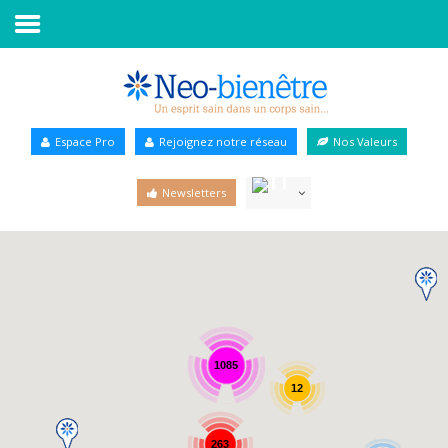
Accueil
Annuaire Bien-être
Espace Pro
Rejoignez notre réseau
Nos Valeurs
Agenda
Newsletters
Services Pro
Services particulier
Blog
1085
12
263