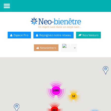
Accueil
Annuaire Bien-être
Espace Pro
Rejoignez notre réseau
Nos Valeurs
Agenda
Newsletters
Services Pro
Services particulier
Blog
1085
12
263