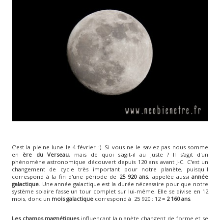
C’est la pleine lune le 4 février :). Si vous ne le saviez pas nous somme
en
ère du Verseau
, mais de quoi s'agit-il au juste ? Il s'agit d'un
phénomène astronomique découvert depuis 120 ans avant J-C. C'est un
changement de cycle très important pour notre planète, puisqu'il
correspond à la fin d'une période de
25 920 ans
, appelée aussi
année
galactique
. Une année galactique est la durée nécessaire pour que notre
système solaire fasse un tour complet sur lui-même. Elle se divise en 12
mois, donc un
mois galactique
correspond à 25 920 : 12 =
2 160 ans
.
Les champs magnétiques
influençant la planète changent de forme et se