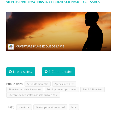
VIE PLUS D’INFORMATIONS EN CLIQUANT SUR L’IMAGE CI-DESSOUS
Lire la suite...
1 Commentaire
Publié dans
,
,
Actualité bien-être
Agenda bien-être
,
,
,
Bien-être et médecine douce
Développement personnel
Santé & Bien-être
Thérapeutes et professionnels du bien-être
Tag(s)
,
,
bien-être.
développement personnel
lune