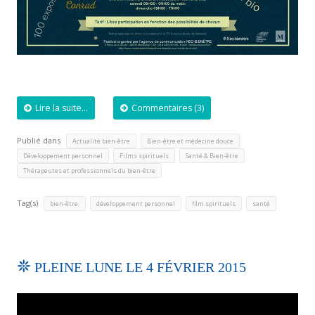
Lire la suite...
Commentaires (3)
Publié dans
,
,
Actualité bien-être
Bien-être et médecine douce
,
,
,
Développement personnel
Films spirituels
Santé & Bien-être
Thérapeutes et professionnels du bien-être
Tag(s)
,
,
,
bien-être.
développement personnel
film spirituels
santé
PLEINE LUNE LE 4 FÉVRIER 2015