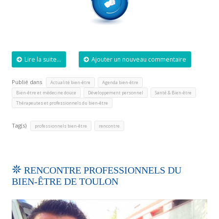
Lire la suite...
Ajouter un nouveau commentaire
Publié dans
,
,
Actualité bien-être
Agenda bien-être
,
,
,
Bien-être et médecine douce
Développement personnel
Santé & Bien-être
Thérapeutes et professionnels du bien-être
Tag(s)
,
professionnels bien-être
rencontre
RENCONTRE PROFESSIONNELS DU
BIEN-ÊTRE DE TOULON