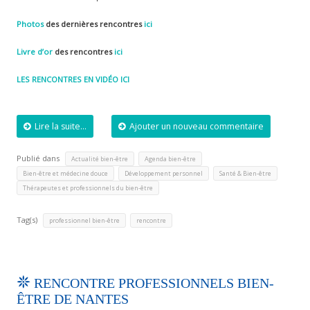
Photos
des dernières rencontres
ici
Livre d’or
des rencontres
ici
LES RENCONTRES EN VIDÉO ICI
Lire la suite...
Ajouter un nouveau commentaire
Publié dans
,
,
Actualité bien-être
Agenda bien-être
,
,
,
Bien-être et médecine douce
Développement personnel
Santé & Bien-être
Thérapeutes et professionnels du bien-être
Tag(s)
,
professionnel bien-être
rencontre
RENCONTRE PROFESSIONNELS BIEN-
ÊTRE DE NANTES