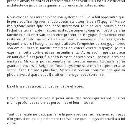
prenait jamais de notes et retenait tout par coeur. Plus tard il est devenu
architecte de jardin sans quasiment prendre de notes écrites.
Nous avons alors mis en place son système. Celui-ci a fait apparaître que
le père souffrant gravement du coeur était tourné vers l’Espagne ( Marco
me signale alors que son père investissait tout ce qu’il pouvait dans
l’achat de terrains, de maisons et d’appartements dans son pays), vers sa
famille et qu’il n’arrivait pas à être présent en Belgique. Son coeur était
resté en Andalousie et c’était usé. Marco manifeste une très grande
loyauté envers l’Espagne, ce qui d’ailleurs l’empêche de s’engager avec
son amie. Toute la famille était très en colère contre l’Espagne. Je fais
exprimer cette colère et ses ressentiments. Après avoir repris sa place
en tant que fils et petit-fils, et en laissant les histoires du passé auprès des
ancêtres, Marco a pu reconnaître sa loyauté envers l’Espagne et sa
gratitude envers la Belgique. Tout le système s’est mis à respirer et à se
sentir léger. Un mois plus tard, Marco est revenu pour me dire que sa
phobie avait disparu et qu’il allait emménager avec son amie.
L’exil laisse des traces qui peuvent être effacées.
Devoir partir pour sauver sa peau laisse des traces qui seront plus ou
moins profondes selon les personnes et leur histoire.
Tant que l’exilé ne peut pas faire la paix avec ses racines, avec son pays
d’origine, il ne peut pleinement recevoir ce que le pays d’accueil a à lui
offrir.