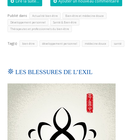
Lire la suite...
Ajouter un nouveau commentaire
Publié dans
,
,
Actualité bien-être
Bien-être et médecine douce
,
,
Développement personnel
Santé & Bien-être
Thérapeutes et professionnels du bien-être
Tag(s)
,
,
,
bien-être
développement personnel
médecine douce
santé
LES BLESSURES DE L’EXIL