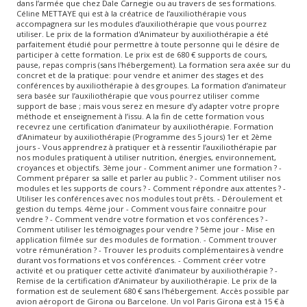
dans l’armée que chez Dale Carnegie ou au travers de ses formations.
Céline METTAYE qui est à la créatrice de l’auxiliothérapie vous
accompagnera sur les modules d’auxiliothérapie que vous pourrez
utiliser. Le prix de la formation d'Animateur by auxiliothérapie a été
parfaitement étudié pour permettre à toute personne qui le désire de
participer à cette formation. Le prix est de 680 € supports de cours,
pause, repas compris (sans l'hébergement). La formation sera axée sur du
concret et de la pratique: pour vendre et animer des stages et des
conférences by auxiliothérapie à des groupes. La formation d’animateur
sera basée sur l’auxiliothérapie que vous pourrez utiliser comme
support de base ; mais vous serez en mesure d’y adapter votre propre
méthode et enseignement à l’issu. A la fin de cette formation vous
recevrez une certification d’animateur by auxiliothérapie. Formation
d’Animateur by auxiliothérapie (Programme des 5 jours) 1er et 2ème
jours - Vous apprendrez à pratiquer et à ressentir l’auxiliothérapie par
nos modules pratiquent à utiliser nutrition, énergies, environnement,
croyances et objectifs. 3ème jour - Comment animer une formation ? -
Comment préparer sa salle et parler au public ? - Comment utiliser nos
modules et les supports de cours ? - Comment répondre aux attentes ? -
Utiliser les conférences avec nos modules tout prêts. - Déroulement et
gestion du temps. 4ème jour - Comment vous faire connaitre pour
vendre ? - Comment vendre votre formation et vos conférences ? -
Comment utiliser les témoignages pour vendre ? 5ème jour - Mise en
application filmée sur des modules de formation. - Comment trouver
votre rémunération ? - Trouver les produits complémentaires à vendre
durant vos formations et vos conférences. - Comment créer votre
activité et ou pratiquer cette activité d’animateur by auxiliothérapie ? -
Remise de la certification d’Animateur by auxiliothérapie. Le prix de la
formation est de seulement 680 € sans l'hébergement. Accès possible par
avion aéroport de Girona ou Barcelone. Un vol Paris Girona est à 15 € à