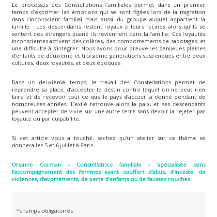
Le processus des Constellations Familiales permet dans un premier
temps d’exprimer les émotions qui se sont figées lors de la migration
dans l’inconscient familial mais aussi du groupe auquel appartient la
famille . Les descendants restent loyaux à leurs racines alors qu’ils se
sentent des étrangers quand ils reviennent dans la famille. Ces loyautés
inconscientes activent des colères, des comportements de sabotages, et
une difficulté à s’intégrer. Nous avons pour preuve les banlieues pleines
d’enfants de deuxième et troisième générations suspendues entre deux
cultures, deux loyautés, et deux époques.
Dans un deuxième temps, le travail des Constellations permet de
reprendre sa place, d’accepter le destin contre lequel on ne peut rien
faire et de recevoir tout ce que le pays d’accueil a donné pendant de
nombreuses années. L’exilé retrouve alors la paix, et ses descendants
peuvent accepter de vivre sur une autre terre sans devoir la rejeter par
loyauté ou par culpabilité.
Si cet article vous a touché, sachez qu’un atelier sur ce thème se
donnera les 5 et 6 juillet à Paris.
Orianne Corman - Constellatrice familiale - Spécialisée dans
l’accompagnement des femmes ayant souffert d’abus, d’inceste, de
violences, d’avortements, de perte d’enfants ou de fausses couches
*champs obligatoires