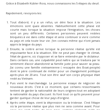
Grâce à Elizabeth Kübler-Ross, nous connaissons les 5 étapes du deuil.
Rapidement, revoyons-les:
Tout d’abord, il y a un refus, un déni face à la situation. Les
émotions sont quasi absentes. Habituellement cette phase est
courte mais lorsque la situation impose l’émigration, les choses
sont un peu différents. Certaines personnes peuvent restées
bloquées à vie dans cette étape et ainsi continuer à vivre comme
au pays et cela toute leur vie. J’en connais même qui n’ont jamais
appris la langue du pays.
Ensuite, la colère arrive lorsque la personne réalise qu’elle est
impuissante face à la situation. Elle ne peut pas changer le climat,
l’état de guerre, où s’opposer et se faire entendre par le dictateur.
Dans certains cas, une culpabilité peut naître qui se traduira par le
sentiment d’avoir abandonné sa famille juste pour sauver sa peau.
J’ai connu une famille vietnamienne ( rescapée des Boat-people)
dont le père continuait de militer pour un changement politique
après plus de 20 ans. Tout son être sauf son corps physique était
resté au Vietnam.
Puis vient le marchandage. La personne essaye de négocier de
nouveaux droits. C’est à ce moment, que certains ressortissants
tentent de garder la nationalité de leurs origines tout en adoptant
la nationalité du pays d’accueil. Ils font tout ce qu’ils peuvent pour
garder quelque chose de leur pays d’origine.
Après cette étape, vient la dépression ou la tristesse. C’est l’étape
où la personne réalise que plus rien ne sera comme avant. Pour
ceux qui sont partis de leur pays, certains réalisent qu’ils ne