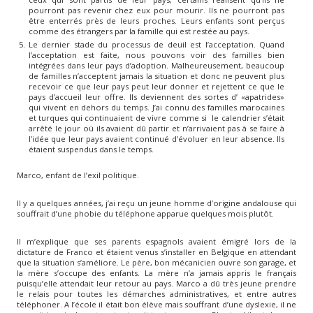
pourront pas revenir chez eux pour mourir. Ils ne pourront pas
être enterrés près de leurs proches. Leurs enfants sont perçus
comme des étrangers par la famille qui est restée au pays.
Le dernier stade du processus de deuil est l’acceptation. Quand
l’acceptation est faite, nous pouvons voir des familles bien
intégrées dans leur pays d’adoption. Malheureusement, beaucoup
de familles n’acceptent jamais la situation et donc ne peuvent plus
recevoir ce que leur pays peut leur donner et rejettent ce que le
pays d’accueil leur offre. Ils deviennent des sortes d’ «apatrides»
qui vivent en dehors du temps. J’ai connu des familles marocaines
et turques qui continuaient de vivre comme si le calendrier s’était
arrêté le jour où ils avaient dû partir et n’arrivaient pas à se faire à
l’idée que leur pays avaient continué d’évoluer en leur absence. Ils
étaient suspendus dans le temps.
Marco, enfant de l’exil politique.
Il y a quelques années, j’ai reçu un jeune homme d’origine andalouse qui
souffrait d’une phobie du téléphone apparue quelques mois plutôt.
Il m’explique que ses parents espagnols avaient émigré lors de la
dictature de Franco et étaient venus s’installer en Belgique en attendant
que la situation s’améliore. Le père, bon mécanicien ouvre son garage, et
la mère s’occupe des enfants. La mère n’a jamais appris le français
puisqu’elle attendait leur retour au pays. Marco a dû très jeune prendre
le relais pour toutes les démarches administratives, et entre autres
téléphoner. A l’école il était bon élève mais souffrant d’une dyslexie, il ne