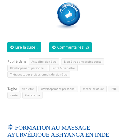
Lire la suite...
Commentaires (2)
Publié dans
,
,
Actualité bien-être
Bien-être et médecine douce
,
,
Développement personnel
Santé & Bien-être
Thérapeutes et professionnels du bien-être
Tag(s)
,
,
,
,
bien-être
développement personnel
médecine douce
PNL
,
santé
thérapeute
FORMATION AU MASSAGE
AYURVÉDIQUE ABHYANGA EN INDE