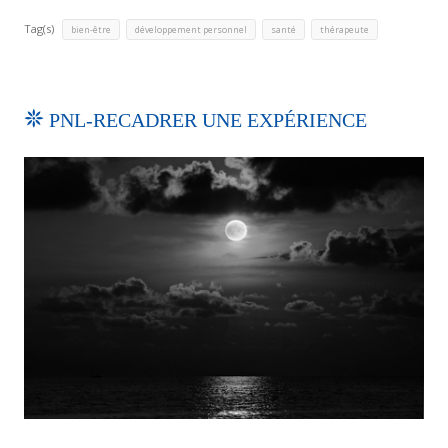
Tag(s)
,
,
,
bien-être
développement personnel
santé
thérapeute
PNL-RECADRER UNE EXPÉRIENCE