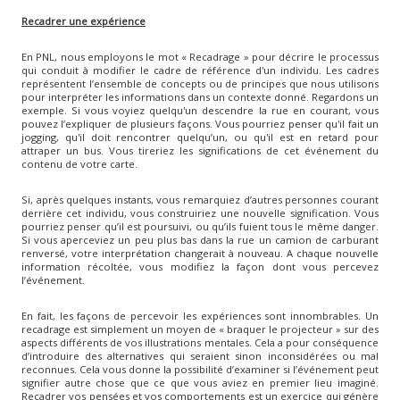
Recadrer une expérience
En PNL, nous employons le mot « Recadrage » pour décrire le processus
qui conduit à modifier le cadre de référence d'un individu. Les cadres
représentent l’ensemble de concepts ou de principes que nous utilisons
pour interpréter les informations dans un contexte donné. Regardons un
exemple. Si vous voyiez quelqu'un descendre la rue en courant, vous
pouvez l’expliquer de plusieurs façons. Vous pourriez penser qu'il fait un
jogging, qu'il doit rencontrer quelqu’un, ou qu'il est en retard pour
attraper un bus. Vous tireriez les significations de cet événement du
contenu de votre carte.
Si, après quelques instants, vous remarquiez d’autres personnes courant
derrière cet individu, vous construiriez une nouvelle signification. Vous
pourriez penser qu’il est poursuivi, ou qu’ils fuient tous le même danger.
Si vous aperceviez un peu plus bas dans la rue un camion de carburant
renversé, votre interprétation changerait à nouveau. A chaque nouvelle
information récoltée, vous modifiez la façon dont vous percevez
l’événement.
En fait, les façons de percevoir les expériences sont innombrables. Un
recadrage est simplement un moyen de « braquer le projecteur » sur des
aspects différents de vos illustrations mentales. Cela a pour conséquence
d’introduire des alternatives qui seraient sinon inconsidérées ou mal
reconnues. Cela vous donne la possibilité d’examiner si l’événement peut
signifier autre chose que ce que vous aviez en premier lieu imaginé.
Recadrer vos pensées et vos comportements est un exercice qui génère