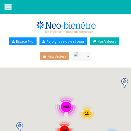
Accueil
Annuaire Bien-être
Espace Pro
Rejoignez notre réseau
Nos Valeurs
Agenda
Newsletters
Services Pro
Services particulier
Blog
1085
12
263